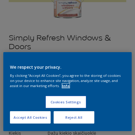
Simply Refresh Windows &
Doors
Pusiau matiniai dažai langams ir durims
We respect your privacy.
“du viename” – gruntas ir dažai kartu
By clicking “Accept All Cookies”, you agree to the storing of cookies
on your device to enhance site navigation, analyze site usage, and
H1.18.84
assist in our marketing efforts.
Info
Pakeisti spalvą
Cookies Settings
Dydis
0.5
2.5 L
Accept All Cookies
Reject All
Kiekis
Dažų kiekio skaičiuoklė