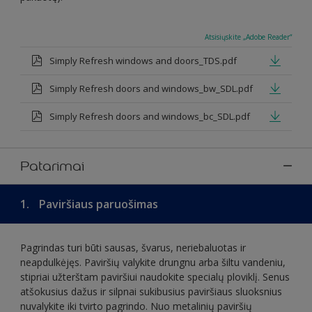
Atsisiųskite „Adobe Reader“
Simply Refresh windows and doors_TDS.pdf
Simply Refresh doors and windows_bw_SDL.pdf
Simply Refresh doors and windows_bc_SDL.pdf
Patarimai
1.
Paviršiaus paruošimas
Pagrindas turi būti sausas, švarus, neriebaluotas ir
neapdulkėjęs. Paviršių valykite drungnu arba šiltu vandeniu,
stipriai užterštam paviršiui naudokite specialų ploviklį. Senus
atšokusius dažus ir silpnai sukibusius paviršiaus sluoksnius
nuvalykite iki tvirto pagrindo. Nuo metalinių paviršių