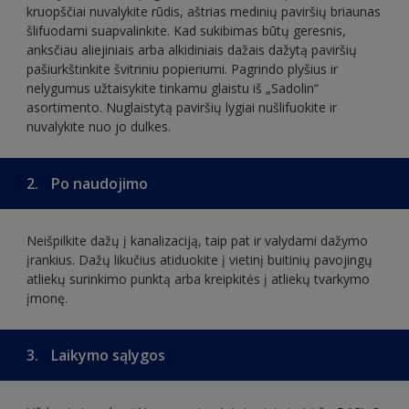
kruopščiai nuvalykite rūdis, aštrias medinių paviršių briaunas
šlifuodami suapvalinkite. Kad sukibimas būtų geresnis,
anksčiau aliejiniais arba alkidiniais dažais dažytą paviršių
pašiurkštinkite švitriniu popieriumi. Pagrindo plyšius ir
nelygumus užtaisykite tinkamu glaistu iš „Sadolin“
asortimento. Nuglaistytą paviršių lygiai nušlifuokite ir
nuvalykite nuo jo dulkes.
2.
Po naudojimo
Neišpilkite dažų į kanalizaciją, taip pat ir valydami dažymo
įrankius. Dažų likučius atiduokite į vietinį buitinių pavojingų
atliekų surinkimo punktą arba kreipkitės į atliekų tvarkymo
įmonę.
3.
Laikymo sąlygos