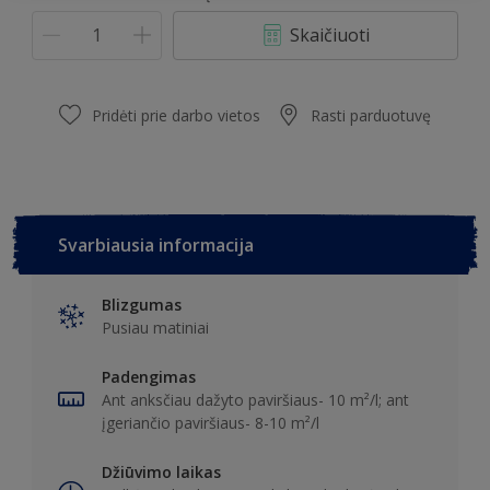
Skaičiuoti
Pridėti prie darbo vietos
Rasti parduotuvę
Svarbiausia informacija
Blizgumas
Pusiau matiniai
Padengimas
Ant anksčiau dažyto paviršiaus- 10 m²/l; ant
įgeriančio paviršiaus- 8-10 m²/l
Džiūvimo laikas