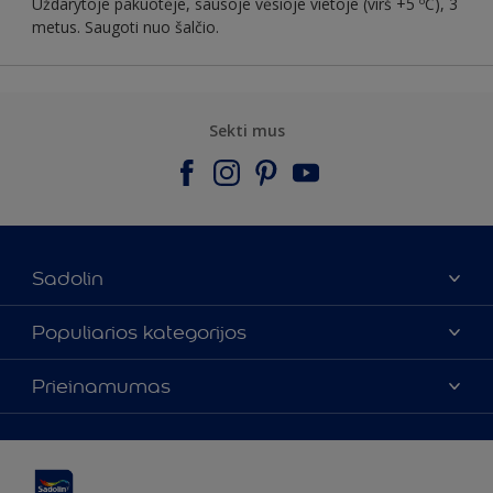
Uždarytoje pakuotėje, sausoje vėsioje vietoje (virš +5 ºC), 3
metus. Saugoti nuo šalčio.
Sekti mus
Sadolin
Apie mus
Populiarios kategorijos
Susisiekti su mumis
Spalvos
Prieinamumas
Rasti parduotuvę
Produktai
Svetainės struktūra
Prieinamumas
Įkvėpimas
Spalvų tikslumas
Dekoravimo patarimai