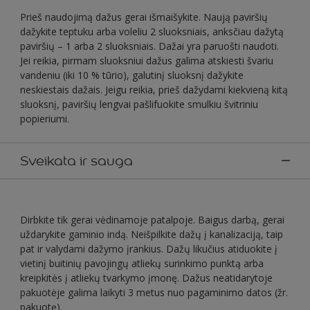
Prieš naudojimą dažus gerai išmaišykite. Naują paviršių
dažykite teptuku arba voleliu 2 sluoksniais, anksčiau dažytą
paviršių – 1 arba 2 sluoksniais. Dažai yra paruošti naudoti.
Jei reikia, pirmam sluoksniui dažus galima atskiesti švariu
vandeniu (iki 10 % tūrio), galutinį sluoksnį dažykite
neskiestais dažais. Jeigu reikia, prieš dažydami kiekvieną kitą
sluoksnį, paviršių lengvai pašlifuokite smulkiu švitriniu
popieriumi.
Sveikata ir sauga
Dirbkite tik gerai vėdinamoje patalpoje. Baigus darbą, gerai
uždarykite gaminio indą. Neišpilkite dažų į kanalizaciją, taip
pat ir valydami dažymo įrankius. Dažų likučius atiduokite į
vietinį buitinių pavojingų atliekų surinkimo punktą arba
kreipkitės į atliekų tvarkymo įmonę. Dažus neatidarytoje
pakuotėje galima laikyti 3 metus nuo pagaminimo datos (žr.
pakuotę).