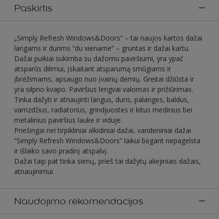
Paskirtis
„Simply Refresh Windows&Doors“ – tai naujos kartos dažai
langams ir durims “du viename” – gruntas ir dažai kartu.
Dažai puikiai sukimba su dažomu paviršiumi, yra ypač
atsparūs dilimui, įskaitant atsparumą smūgiams ir
įbrėžimams, apsaugo nuo įvairių dėmių. Greitai džiūsta ir
yra silpno kvapo. Paviršius lengvai valomas ir prižiūrimas.
Tinka dažyti ir atnaujinti langus, duris, palanges, baldus,
vamzdžius, radiatorius, grindjuostes ir kitus medinius bei
metalinius paviršius lauke ir viduje.
Priešingai nei tirpikliniai alkidiniai dažai, vandeniniai dažai
“Simply Refresh Windows&Doors” laikui bėgant nepagelsta
ir išlaiko savo pradinį atspalvį.
Dažai taip pat tinka sienų, prieš tai dažytų aliejiniais dažais,
atnaujinimui.
Naudojimo rekomendacijos