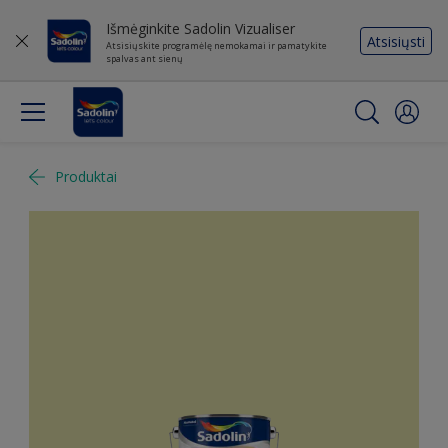
Išmėginkite Sadolin Vizualiser
Atsisiųsti
Atsisiųskite programėlę nemokamai ir pamatykite
spalvas ant sienų
Produktai