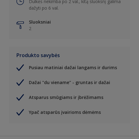
Dulkės nekimba po 2 val., kitą sluoksnį galima
dažyti po 6 val.
Sluoksniai
2
Produkto savybės
Pusiau matiniai dažai langams ir durims
Dažai "du viename" - gruntas ir dažai
Atsparus smūgiams ir įbrėžimams
Ypač atsparūs įvairioms dėmėms