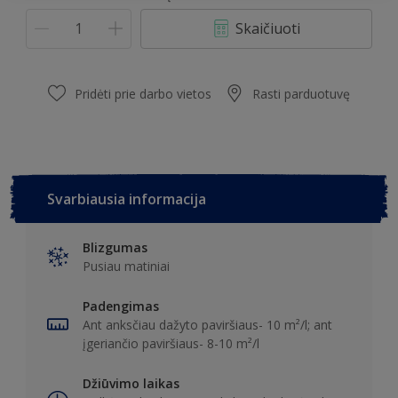
Skaičiuoti
Pridėti prie darbo vietos
Rasti parduotuvę
Svarbiausia informacija
Blizgumas
Pusiau matiniai
Padengimas
Ant anksčiau dažyto paviršiaus- 10 m²/l; ant
įgeriančio paviršiaus- 8-10 m²/l
Džiūvimo laikas