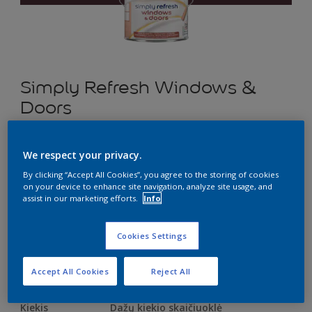
Simply Refresh Windows &
Doors
Pusiau matiniai dažai langams ir durims
We respect your privacy.
“du viename” – gruntas ir dažai kartu
By clicking “Accept All Cookies”, you agree to the storing of cookies
on your device to enhance site navigation, analyze site usage, and
Z9.19.12
assist in our marketing efforts.
Info
Pakeisti spalvą
Cookies Settings
Dydis
0.5 L
2.5 L
Accept All Cookies
Reject All
Kiekis
Dažų kiekio skaičiuoklė