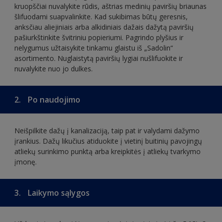
kruopščiai nuvalykite rūdis, aštrias medinių paviršių briaunas
šlifuodami suapvalinkite. Kad sukibimas būtų geresnis,
anksčiau aliejiniais arba alkidiniais dažais dažytą paviršių
pašiurkštinkite švitriniu popieriumi. Pagrindo plyšius ir
nelygumus užtaisykite tinkamu glaistu iš „Sadolin“
asortimento. Nuglaistytą paviršių lygiai nušlifuokite ir
nuvalykite nuo jo dulkes.
2.
Po naudojimo
Neišpilkite dažų į kanalizaciją, taip pat ir valydami dažymo
įrankius. Dažų likučius atiduokite į vietinį buitinių pavojingų
atliekų surinkimo punktą arba kreipkitės į atliekų tvarkymo
įmonę.
3.
Laikymo sąlygos