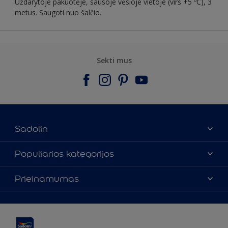
Uždarytoje pakuotėje, sausoje vėsioje vietoje (virš +5 ºC), 3
metus. Saugoti nuo šalčio.
Sekti mus
Sadolin
Apie mus
Populiarios kategorijos
Susisiekti su mumis
Spalvos
Prieinamumas
Rasti parduotuvę
Produktai
Svetainės struktūra
Prieinamumas
Įkvėpimas
Spalvų tikslumas
Dekoravimo patarimai