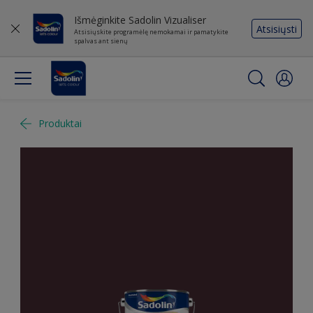
Išmėginkite Sadolin Vizualiser
Atsisiųsti
Atsisiųskite programėlę nemokamai ir pamatykite
spalvas ant sienų
Produktai