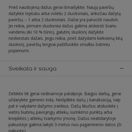
Prieš naudojimą dažus gerai išmaišykite. Naują paviršių
dažykite teptuku arba voleliu 2 sluoksniais, anksčiau dažytą
paviršių – 1 arba 2 sluoksniais. Dažai yra paruošti naudoti.
Jei reikia, pirmam sluoksniui dažus galima atskiesti švariu
vandeniu (iki 10 % tūrio), galutinį sluoksnį dažykite
neskiestais dažais. Jeigu reikia, prieš dažydami kiekvieną kitą
sluoksnį, paviršių lengvai pašlifuokite smulkiu švitriniu
popieriumi.
Sveikata ir sauga
Dirbkite tik gerai vėdinamoje patalpoje. Baigus darbą, gerai
uždarykite gaminio indą. Neišpilkite dažų į kanalizaciją, taip
pat ir valydami dažymo įrankius. Dažų likučius atiduokite į
vietinį buitinių pavojingų atliekų surinkimo punktą arba
kreipkitės į atliekų tvarkymo įmonę. Dažus neatidarytoje
pakuotėje galima laikyti 3 metus nuo pagaminimo datos (žr.
pakuotę).