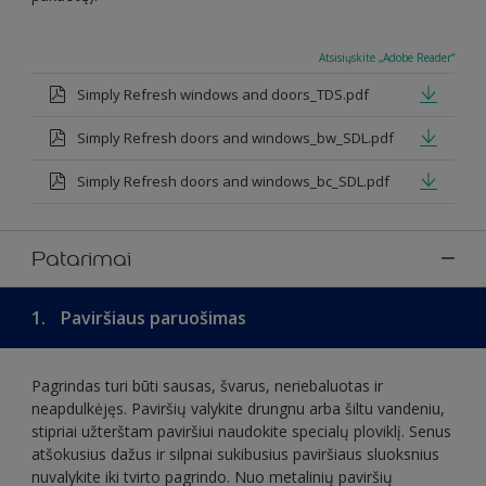
Atsisiųskite „Adobe Reader“
Simply Refresh windows and doors_TDS.pdf
Simply Refresh doors and windows_bw_SDL.pdf
Simply Refresh doors and windows_bc_SDL.pdf
Patarimai
1.
Paviršiaus paruošimas
Pagrindas turi būti sausas, švarus, neriebaluotas ir
neapdulkėjęs. Paviršių valykite drungnu arba šiltu vandeniu,
stipriai užterštam paviršiui naudokite specialų ploviklį. Senus
atšokusius dažus ir silpnai sukibusius paviršiaus sluoksnius
nuvalykite iki tvirto pagrindo. Nuo metalinių paviršių