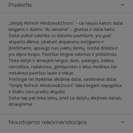
Paskirtis
„Simply Refresh Windows&Doors“ – tai naujos kartos dažai
langams ir durims “du viename” – gruntas ir dažai kartu.
Dažai puikiai sukimba su dažomu paviršiumi, yra ypač
atsparūs dilimui, įskaitant atsparumą smūgiams ir
įbrėžimams, apsaugo nuo įvairių dėmių. Greitai džiūsta ir
yra silpno kvapo. Paviršius lengvai valomas ir prižiūrimas.
Tinka dažyti ir atnaujinti langus, duris, palanges, baldus,
vamzdžius, radiatorius, grindjuostes ir kitus medinius bei
metalinius paviršius lauke ir viduje.
Priešingai nei tirpikliniai alkidiniai dažai, vandeniniai dažai
“Simply Refresh Windows&Doors” laikui bėgant nepagelsta
ir išlaiko savo pradinį atspalvį.
Dažai taip pat tinka sienų, prieš tai dažytų aliejiniais dažais,
atnaujinimui.
Naudojimo rekomendacijos