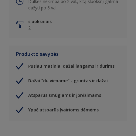
Dulkės nekimba po 2 val., kitą sluoksnį galima
dažyti po 6 val.
sluoksniais
2
Produkto savybės
Pusiau matiniai dažai langams ir durims
Dažai "du viename" - gruntas ir dažai
Atsparus smūgiams ir įbrėžimams
Ypač atsparūs įvairioms dėmėms