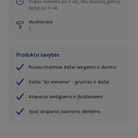
Dulkės nekimba po 2 val., kitą sluoksnį galima
dažyti po 6 val.
sluoksniais
2
Produkto savybės
Pusiau matiniai dažai langams ir durims
Dažai "du viename" - gruntas ir dažai
Atsparus smūgiams ir įbrėžimams
Ypač atsparūs įvairioms dėmėms