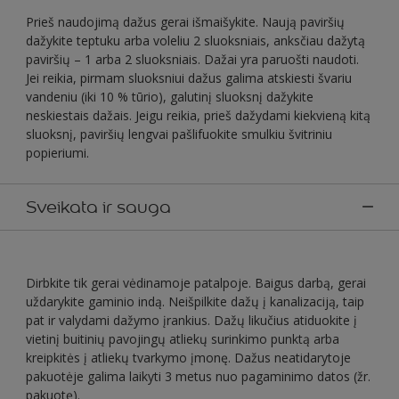
Prieš naudojimą dažus gerai išmaišykite. Naują paviršių
dažykite teptuku arba voleliu 2 sluoksniais, anksčiau dažytą
paviršių – 1 arba 2 sluoksniais. Dažai yra paruošti naudoti.
Jei reikia, pirmam sluoksniui dažus galima atskiesti švariu
vandeniu (iki 10 % tūrio), galutinį sluoksnį dažykite
neskiestais dažais. Jeigu reikia, prieš dažydami kiekvieną kitą
sluoksnį, paviršių lengvai pašlifuokite smulkiu švitriniu
popieriumi.
Sveikata ir sauga
Dirbkite tik gerai vėdinamoje patalpoje. Baigus darbą, gerai
uždarykite gaminio indą. Neišpilkite dažų į kanalizaciją, taip
pat ir valydami dažymo įrankius. Dažų likučius atiduokite į
vietinį buitinių pavojingų atliekų surinkimo punktą arba
kreipkitės į atliekų tvarkymo įmonę. Dažus neatidarytoje
pakuotėje galima laikyti 3 metus nuo pagaminimo datos (žr.
pakuotę).