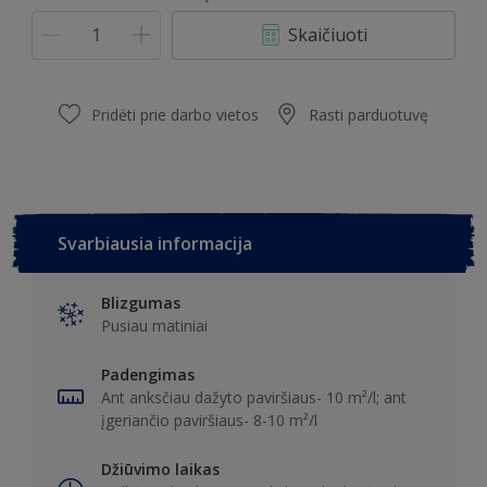
Skaičiuoti
Pridėti prie darbo vietos
Rasti parduotuvę
Svarbiausia informacija
Blizgumas
Pusiau matiniai
Padengimas
Ant anksčiau dažyto paviršiaus- 10 m²/l; ant
įgeriančio paviršiaus- 8-10 m²/l
Džiūvimo laikas