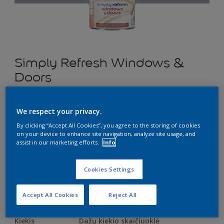
Simply Refresh Windows &
Doors
Pusiau matiniai dažai langams ir durims
We respect your privacy.
“du viename” – gruntas ir dažai kartu
By clicking “Accept All Cookies”, you agree to the storing of cookies
on your device to enhance site navigation, analyze site usage, and
SN.02.58
assist in our marketing efforts.
Info
Pakeisti spalvą
Cookies Settings
Dydis
0.5
2.5 L
Accept All Cookies
Reject All
Kiekis
Dažų kiekio skaičiuoklė