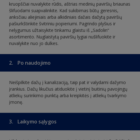
kruopščiai nuvalykite rūdis, aštrias medinių paviršių briaunas
šlifuodami suapvalinkite. Kad sukibimas būtų geresnis,
anksčiau aliejiniais arba alkidiniais dažais dažytą paviršių
pašiurkštinkite švitriniu popieriumi. Pagrindo plyšius ir
nelygumus užtaisykite tinkamu glaistu iš „Sadolin“
asortimento. Nuglaistytą paviršių lygiai nušlifuokite ir
nuvalykite nuo jo dulkes.
2.
Po naudojimo
Neišpilkite dažų į kanalizaciją, taip pat ir valydami dažymo
įrankius. Dažų likučius atiduokite į vietinį buitinių pavojingų
atliekų surinkimo punktą arba kreipkitės į atliekų tvarkymo
įmonę.
3.
Laikymo sąlygos