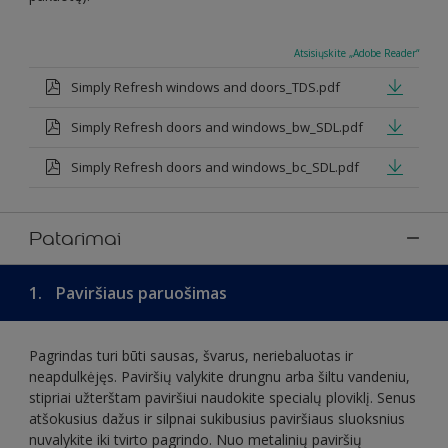
Atsisiųskite „Adobe Reader“
Simply Refresh windows and doors_TDS.pdf
Simply Refresh doors and windows_bw_SDL.pdf
Simply Refresh doors and windows_bc_SDL.pdf
Patarimai
1.
Paviršiaus paruošimas
Pagrindas turi būti sausas, švarus, neriebaluotas ir
neapdulkėjęs. Paviršių valykite drungnu arba šiltu vandeniu,
stipriai užterštam paviršiui naudokite specialų ploviklį. Senus
atšokusius dažus ir silpnai sukibusius paviršiaus sluoksnius
nuvalykite iki tvirto pagrindo. Nuo metalinių paviršių