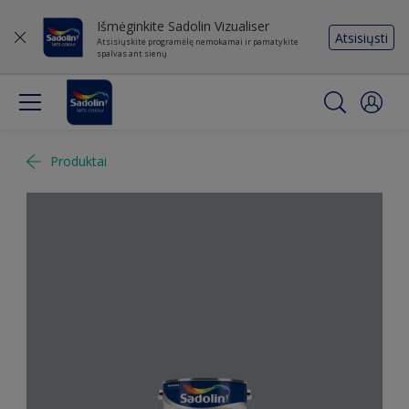
Išmėginkite Sadolin Vizualiser
Atsisiųsti
Atsisiųskite programėlę nemokamai ir pamatykite
spalvas ant sienų
Produktai