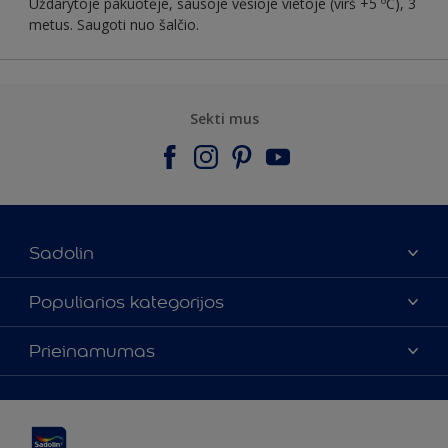
Uždarytoje pakuotėje, sausoje vėsioje vietoje (virš +5 ºC), 3
metus. Saugoti nuo šalčio.
Sekti mus
Sadolin
Apie mus
Populiarios kategorijos
Susisiekti su mumis
Spalvos
Prieinamumas
Rasti parduotuvę
Produktai
Svetainės struktūra
Prieinamumas
Įkvėpimas
Spalvų tikslumas
Dekoravimo patarimai