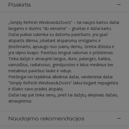
Paskirtis
„Simply Refresh Windows&Doors“ – tai naujos kartos dažai
langams ir durims “du viename” – gruntas ir dažai kartu.
Dažai puikiai sukimba su dažomu paviršiumi, yra ypač
atsparūs dilimui, įskaitant atsparumą smūgiams ir
įbrėžimams, apsaugo nuo įvairių dėmių. Greitai džiūsta ir
yra silpno kvapo. Paviršius lengvai valomas ir prižiūrimas.
Tinka dažyti ir atnaujinti langus, duris, palanges, baldus,
vamzdžius, radiatorius, grindjuostes ir kitus medinius bei
metalinius paviršius lauke ir viduje.
Priešingai nei tirpikliniai alkidiniai dažai, vandeniniai dažai
“Simply Refresh Windows&Doors” laikui bėgant nepagelsta
ir išlaiko savo pradinį atspalvį.
Dažai taip pat tinka sienų, prieš tai dažytų aliejiniais dažais,
atnaujinimui.
Naudojimo rekomendacijos