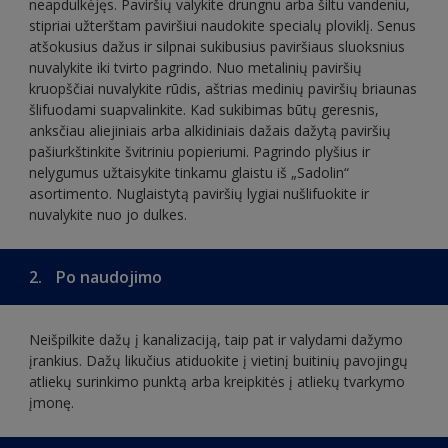
neapdulkėjęs. Paviršių valykite drungnu arba šiltu vandeniu,
stipriai užterštam paviršiui naudokite specialų ploviklį. Senus
atšokusius dažus ir silpnai sukibusius paviršiaus sluoksnius
nuvalykite iki tvirto pagrindo. Nuo metalinių paviršių
kruopščiai nuvalykite rūdis, aštrias medinių paviršių briaunas
šlifuodami suapvalinkite. Kad sukibimas būtų geresnis,
anksčiau aliejiniais arba alkidiniais dažais dažytą paviršių
pašiurkštinkite švitriniu popieriumi. Pagrindo plyšius ir
nelygumus užtaisykite tinkamu glaistu iš „Sadolin“
asortimento. Nuglaistytą paviršių lygiai nušlifuokite ir
nuvalykite nuo jo dulkes.
2.
Po naudojimo
Neišpilkite dažų į kanalizaciją, taip pat ir valydami dažymo
įrankius. Dažų likučius atiduokite į vietinį buitinių pavojingų
atliekų surinkimo punktą arba kreipkitės į atliekų tvarkymo
įmonę.