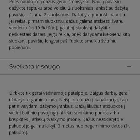
Prieš naudojimą dažus gerai išmaišykite. Naują paviršių
dažykite teptuku arba voleliu 2 sluoksniais, anksčiau dažytą
paviršių – 1 arba 2 sluoksniais. Dažai yra paruošti naudoti.
Jei reikia, pirmam sluoksniui dažus galima atskiesti švariu
vandeniu (iki 10 % tūrio), galutinį sluoksnį dažykite
neskiestais dažais. Jeigu reikia, prieš dažydami kiekvieną kitą
sluoksnį, paviršių lengvai pašlifuokite smulkiu švitriniu
popieriumi.
Sveikata ir sauga
Dirbkite tik gerai vėdinamoje patalpoje. Baigus darbą, gerai
uždarykite gaminio indą. Neišpilkite dažų į kanalizaciją, taip
pat ir valydami dažymo įrankius. Dažų likučius atiduokite į
vietinį buitinių pavojingų atliekų surinkimo punktą arba
kreipkitės į atliekų tvarkymo įmonę. Dažus neatidarytoje
pakuotėje galima laikyti 3 metus nuo pagaminimo datos (žr.
pakuotę).