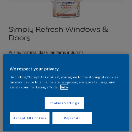
Simply Refresh Windows &
Doors
Pusiau matiniai dažai langams ir durims
“du viename” – gruntas ir dažai kartu
We respect your privacy.
Pasirinkite spalvą
By clicking “Accept All Cookies”, you agree to the storing of cookies
on your device to enhance site navigation, analyze site usage, and
assist in our marketing efforts.
Info
Dydis
Cookies Settings
0.5
0.5 L
2.5 L
Accept All Cookies
Reject All
Kiekis
Dažų kiekio skaičiuoklė