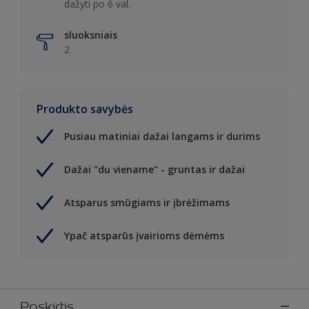
dažyti po 6 val.
sluoksniais
2
Produkto savybės
Pusiau matiniai dažai langams ir durims
Dažai "du viename" - gruntas ir dažai
Atsparus smūgiams ir įbrėžimams
Ypač atsparūs įvairioms dėmėms
Paskirtis