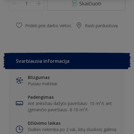
Skaičiuoti
Pridėti prie darbo vietos
Rasti parduotuvę
Svarbiausia informacija
Blizgumas
Pusiau matiniai
Padengimas
Ant anksčiau dažyto paviršiaus- 10 m²/l; ant
įgeriančio paviršiaus- 8-10 m²/l
Džiūvimo laikas
Dulkės nekimba po 2 val., kitą sluoksnį galima