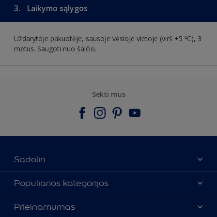
3.
Laikymo sąlygos
Uždarytoje pakuotėje, sausoje vėsioje vietoje (virš +5 ºC), 3
metus. Saugoti nuo šalčio.
Sekti mus
Sadolin
Apie mus
Populiarios kategorijos
Susisiekti su mumis
Spalvos
Prieinamumas
Rasti parduotuvę