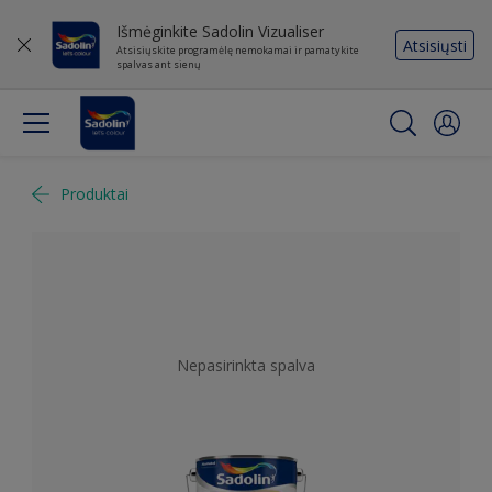
Išmėginkite Sadolin Vizualiser
Atsisiųsti
Atsisiųskite programėlę nemokamai ir pamatykite
spalvas ant sienų
Produktai
Nepasirinkta spalva