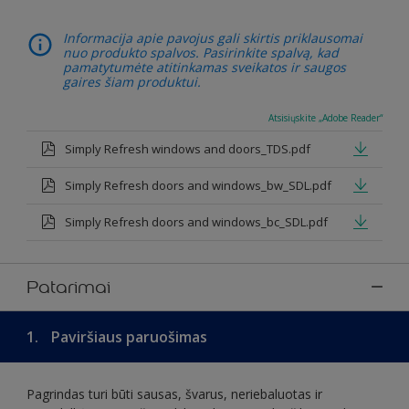
Informacija apie pavojus gali skirtis priklausomai
nuo produkto spalvos. Pasirinkite spalvą, kad
pamatytumėte atitinkamas sveikatos ir saugos
gaires šiam produktui.
Atsisiųskite „Adobe Reader“
Simply Refresh windows and doors_TDS.pdf
Simply Refresh doors and windows_bw_SDL.pdf
Simply Refresh doors and windows_bc_SDL.pdf
Patarimai
1.
Paviršiaus paruošimas
Pagrindas turi būti sausas, švarus, neriebaluotas ir