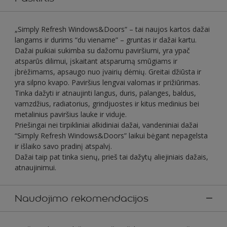
„Simply Refresh Windows&Doors“ – tai naujos kartos dažai
langams ir durims “du viename” – gruntas ir dažai kartu.
Dažai puikiai sukimba su dažomu paviršiumi, yra ypač
atsparūs dilimui, įskaitant atsparumą smūgiams ir
įbrėžimams, apsaugo nuo įvairių dėmių. Greitai džiūsta ir
yra silpno kvapo. Paviršius lengvai valomas ir prižiūrimas.
Tinka dažyti ir atnaujinti langus, duris, palanges, baldus,
vamzdžius, radiatorius, grindjuostes ir kitus medinius bei
metalinius paviršius lauke ir viduje.
Priešingai nei tirpikliniai alkidiniai dažai, vandeniniai dažai
“Simply Refresh Windows&Doors” laikui bėgant nepagelsta
ir išlaiko savo pradinį atspalvį.
Dažai taip pat tinka sienų, prieš tai dažytų aliejiniais dažais,
atnaujinimui.
Naudojimo rekomendacijos