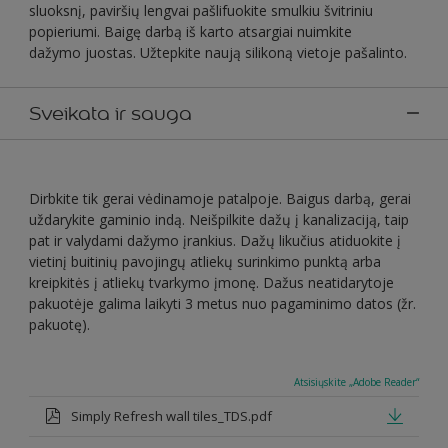
sluoksnį, paviršių lengvai pašlifuokite smulkiu švitriniu
popieriumi. Baigę darbą iš karto atsargiai nuimkite
dažymo juostas. Užtepkite naują silikoną vietoje pašalinto.
Sveikata ir sauga
Dirbkite tik gerai vėdinamoje patalpoje. Baigus darbą, gerai
uždarykite gaminio indą. Neišpilkite dažų į kanalizaciją, taip
pat ir valydami dažymo įrankius. Dažų likučius atiduokite į
vietinį buitinių pavojingų atliekų surinkimo punktą arba
kreipkitės į atliekų tvarkymo įmonę. Dažus neatidarytoje
pakuotėje galima laikyti 3 metus nuo pagaminimo datos (žr.
pakuotę).
Atsisiųskite „Adobe Reader“
Simply Refresh wall tiles_TDS.pdf