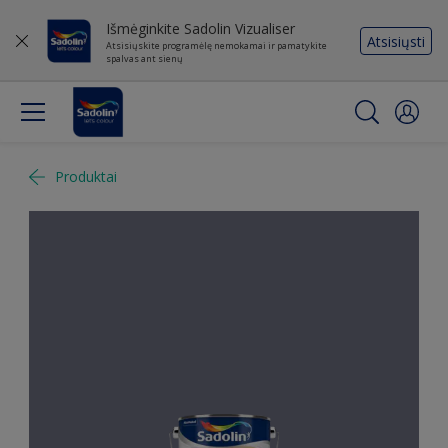
Išmėginkite Sadolin Vizualiser
Atsisiųsti
Atsisiųskite programėlę nemokamai ir pamatykite
spalvas ant sienų
Produktai