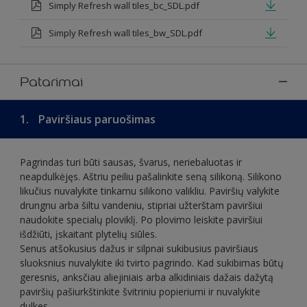
Simply Refresh wall tiles_bc_SDL.pdf
Simply Refresh wall tiles_bw_SDL.pdf
Patarimai
1.
Paviršiaus paruošimas
Pagrindas turi būti sausas, švarus, neriebaluotas ir
neapdulkėjęs. Aštriu peiliu pašalinkite seną silikoną. Silikono
likučius nuvalykite tinkamu silikono valikliu. Paviršių valykite
drungnu arba šiltu vandeniu, stipriai užterštam paviršiui
naudokite specialų ploviklį. Po plovimo leiskite paviršiui
išdžiūti, įskaitant plytelių siūles.
Senus atšokusius dažus ir silpnai sukibusius paviršiaus
sluoksnius nuvalykite iki tvirto pagrindo. Kad sukibimas būtų
geresnis, anksčiau aliejiniais arba alkidiniais dažais dažytą
paviršių pašiurkštinkite švitriniu popieriumi ir nuvalykite
dulkes.