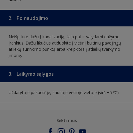
2.
Po naudojimo
Neišpilkite dažų į kanalizaciją, taip pat ir valydami dažymo
įrankius. Dažų likučius atiduokite į vietinį buitinių pavojingų
atliekų surinkimo punktą arba kreipkitės į atliekų tvarkymo
įmonę.
3.
Laikymo sąlygos
Uždarytoje pakuotėje, sausoje vėsioje vietoje (virš +5 ºC)
Sekti mus