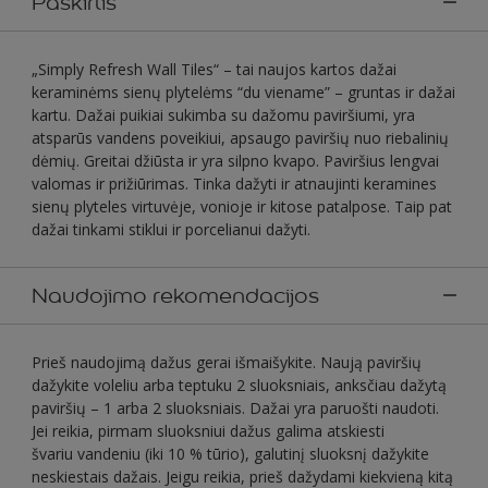
Paskirtis
„Simply Refresh Wall Tiles“ – tai naujos kartos dažai
keraminėms sienų plytelėms “du viename” – gruntas ir dažai
kartu. Dažai puikiai sukimba su dažomu paviršiumi, yra
atsparūs vandens poveikiui, apsaugo paviršių nuo riebalinių
dėmių. Greitai džiūsta ir yra silpno kvapo. Paviršius lengvai
valomas ir prižiūrimas. Tinka dažyti ir atnaujinti keramines
sienų plyteles virtuvėje, vonioje ir kitose patalpose. Taip pat
dažai tinkami stiklui ir porcelianui dažyti.
Naudojimo rekomendacijos
Prieš naudojimą dažus gerai išmaišykite. Naują paviršių
dažykite voleliu arba teptuku 2 sluoksniais, anksčiau dažytą
paviršių – 1 arba 2 sluoksniais. Dažai yra paruošti naudoti.
Jei reikia, pirmam sluoksniui dažus galima atskiesti
švariu vandeniu (iki 10 % tūrio), galutinį sluoksnį dažykite
neskiestais dažais. Jeigu reikia, prieš dažydami kiekvieną kitą