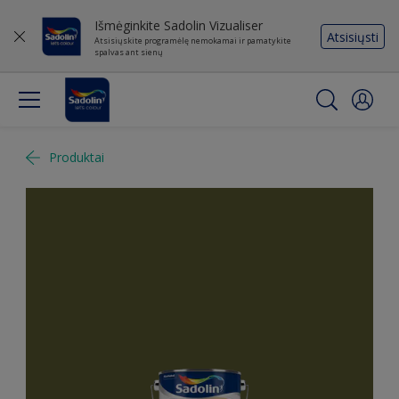
Išmėginkite Sadolin Vizualiser
Atsisiųsti
Atsisiųskite programėlę nemokamai ir pamatykite
spalvas ant sienų
Produktai