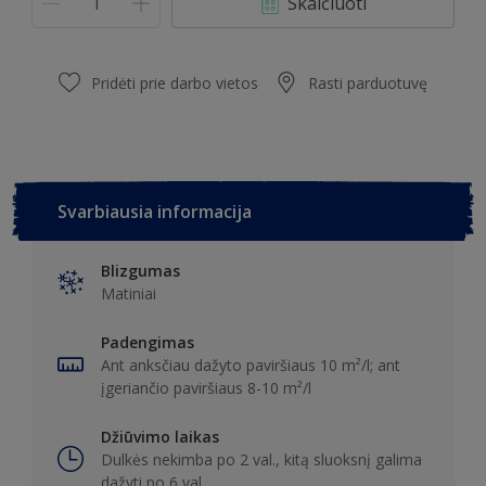
Skaičiuoti
Pridėti prie darbo vietos
Rasti parduotuvę
Svarbiausia informacija
Blizgumas
Matiniai
Padengimas
Ant anksčiau dažyto paviršiaus 10 m²/l; ant
įgeriančio paviršiaus 8-10 m²/l
Džiūvimo laikas
Dulkės nekimba po 2 val., kitą sluoksnį galima
dažyti po 6 val