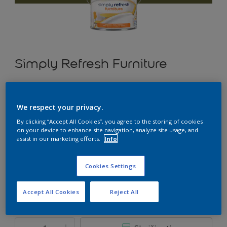
Simply Refresh Furniture
Matiniai naujos kartos dažai baldams “du viename” –
gruntas ir dažai kartu
We respect your privacy.
By clicking “Accept All Cookies”, you agree to the storing of cookies
H0.35.29
on your device to enhance site navigation, analyze site usage, and
Pakeisti spalvą
assist in our marketing efforts.
Info
Dydis
Cookies Settings
0.5 l
2.5 l
Accept All Cookies
Reject All
Kiekis
Dažų kiekio skaičiuoklė