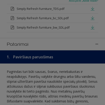
Atsisiųskite „Adobe Reader“
Simply Refresh Furniture_TDS.pdf
Simply Refresh furniture_bc_SDL.pdf
Simply Refresh furniture_bw_SDL.pdf
Patarimai
1.
Paviršiaus paruošimas
Pagrindas turi būti sausas, švarus, neriebaluotas ir
neapdulkėjęs. Paviršių valykite drungnu arba šiltu vandeniu,
stipriai užterštam paviršiui naudokite specialų ploviklį. Senus
atšokusius dažus ir silpnai sukibusius paviršiaus sluoksnius
nuvalykite iki tvirto pagrindo. Nuo metalinių paviršių
kruopščiai nuvalykite rūdis, aštrias medinių paviršių briaunas
šlifuodami suapvalinkite. Kad sukibimas būtų geresnis,