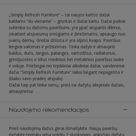
„Simply Refresh Furniture“ – tai naujos kartos dažai
baldams “du viename” – gruntas ir dažai kartu. Dažai puikiai
sukimba su dažomu paviršiumi, yra ypač atsparūs dilimui,
įskaitant atsparumą smūgiams ir įbrėžimams, apsaugo nuo
įvairių dėmių. Greitai džiūsta ir yra silpno kvapo. Paviršius
lengvai valomas ir prižiūrimas. Tinka dažyti ir atnaujinti
baldus, duris, langus, palanges, vamzdžius, radiatorius,
grindjuostes ir kitus medinius bei metalinius paviršius lauke
ir viduje. Priešingai nei tirpikliniai alkidiniai dažai, vandeniniai
dažai “Simply Refresh Furniture” laikui bėgant nepagelsta ir
išlaiko savo pradinį atspalvį.
Dažai taip pat tinka sienų, prieš tai dažytų aliejiniais dažais,
atnaujinimui.
Naudojimo rekomendacijos
Prieš naudojimą dažus gerai išmaišykite. Naują paviršių
dažykite teptuku arba voleliu 2 sluoksniais, anksčiau dažytą