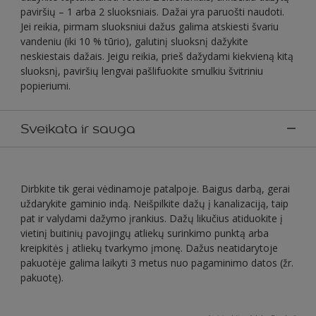
paviršių – 1 arba 2 sluoksniais. Dažai yra paruošti naudoti.
Jei reikia, pirmam sluoksniui dažus galima atskiesti švariu
vandeniu (iki 10 % tūrio), galutinį sluoksnį dažykite
neskiestais dažais. Jeigu reikia, prieš dažydami kiekvieną kitą
sluoksnį, paviršių lengvai pašlifuokite smulkiu švitriniu
popieriumi.
Sveikata ir sauga
Dirbkite tik gerai vėdinamoje patalpoje. Baigus darbą, gerai
uždarykite gaminio indą. Neišpilkite dažų į kanalizaciją, taip
pat ir valydami dažymo įrankius. Dažų likučius atiduokite į
vietinį buitinių pavojingų atliekų surinkimo punktą arba
kreipkitės į atliekų tvarkymo įmonę. Dažus neatidarytoje
pakuotėje galima laikyti 3 metus nuo pagaminimo datos (žr.
pakuotę).