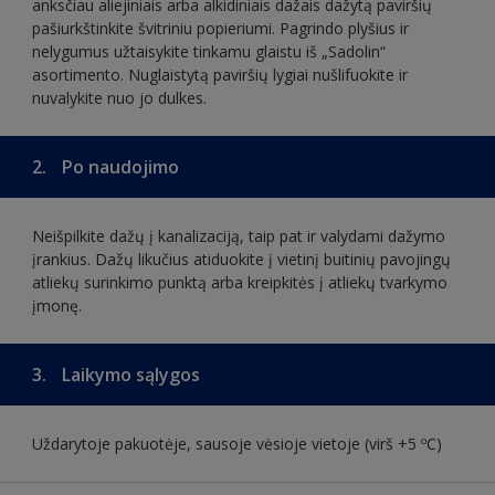
anksčiau aliejiniais arba alkidiniais dažais dažytą paviršių
pašiurkštinkite švitriniu popieriumi. Pagrindo plyšius ir
nelygumus užtaisykite tinkamu glaistu iš „Sadolin“
asortimento. Nuglaistytą paviršių lygiai nušlifuokite ir
nuvalykite nuo jo dulkes.
2.
Po naudojimo
Neišpilkite dažų į kanalizaciją, taip pat ir valydami dažymo
įrankius. Dažų likučius atiduokite į vietinį buitinių pavojingų
atliekų surinkimo punktą arba kreipkitės į atliekų tvarkymo
įmonę.
3.
Laikymo sąlygos
Uždarytoje pakuotėje, sausoje vėsioje vietoje (virš +5 ºC)