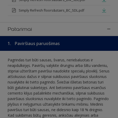
Simply Refresh floors&stairs_BC_SDL.pdf
Patarimai
1.
Paviršiaus paruošimas
Pagrindas turi būti sausas, švarus, neriebaluotas ir
neapdulkėjęs. Paviršių valykite drungnu arba šiltu vandeniu,
stipriai užterštam paviršiui naudokite specialų ploviklį. Senus
atšokusius dažus ir silpnai sukibusius paviršiaus sluoksnius
nuvalykite iki tvirto pagrindo. Šviežiai išlietas betonas turi
būti galutinai sukietėjęs. Ant betoninio paviršiaus esančius
cemento klijus pašalinkite mechaniškai, silpnai sukibusius
paviršiaus sluoksnius nuvalykite iki tvirto pagrindo. Pagrindo
plyšius ir nelygumus užtaisykite tinkamu mišiniu. Medinis
paviršius turi būti sausas, ne didesnio kaip 18 % drėgnio.
Kad sukibimas būtų geresnis, anksčiau aliejiniais arba