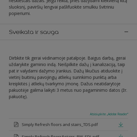
neskiestais dažais. Jeigu reikia, prieš dažydami kiekvieną kitą
sluoksnį, paviršių lengvai pašlifuokite smulkiu švitriniu
popieriumi.
Sveikata ir sauga
Dirbkite tik gerai vėdinamoje patalpoje. Baigus darbą, gerai
uždarykite gaminio indą. Neišpilkite dažų į kanalizaciją, taip
pat ir valydami dažymo įrankius. Dažų likučius atiduokite į
vietinį buitinių pavojingų atliekų surinkimo punktą arba
kreipkitės į atliekų tvarkymo įmonę. Dažus neatidarytoje
pakuotėje galima laikyti 3 metus nuo pagaminimo datos (žr.
pakuotę).
Atsisiųskite „Adobe Reader“
Simply Refresh floors and stairs_TDS.pdf
Simply Refresh floors&stairs_BW_SDL.pdf