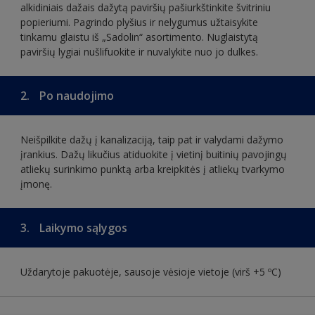
alkidiniais dažais dažytą paviršių pašiurkštinkite švitriniu
popieriumi. Pagrindo plyšius ir nelygumus užtaisykite
tinkamu glaistu iš „Sadolin“ asortimento. Nuglaistytą
paviršių lygiai nušlifuokite ir nuvalykite nuo jo dulkes.
2.
Po naudojimo
Neišpilkite dažų į kanalizaciją, taip pat ir valydami dažymo
įrankius. Dažų likučius atiduokite į vietinį buitinių pavojingų
atliekų surinkimo punktą arba kreipkitės į atliekų tvarkymo
įmonę.
3.
Laikymo sąlygos
Uždarytoje pakuotėje, sausoje vėsioje vietoje (virš +5 ºC)