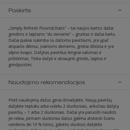
Paskirtis
„Simply Refresh Floors&Stairs“ – tai naujos kartos dažai
grindims ir laiptams “du viename” – gruntas ir dažai kartu.
Dažai puikiai sukimba su dažomu paviršiumi, yra ypač
atsparūs dilimui, įvairioms dėmėms, greitai džiūsta ir yra
silpno kvapo. Dažytas paviršius lengvai valomas ir
prižiūrimas. Tinka dažyti ir atnaujinti grindis, laiptus ir
grindjuostes.
Naudojimo rekomendacijos
Prieš naudojimą dažus gerai išmaišykite. Naują paviršių
dažykite teptuku arba voleliu 2 sluoksniais, anksčiau dažytą
paviršių – 1 arba 2 sluoksniais. Dažai yra paruošti naudoti.
Jei reikia, pirmam sluoksniui dažus galima atskiesti švariu
vandeniu (iki 10 % tūrio), galutinį sluoksnį dažykite