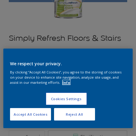
Simply Refresh Floors & Stairs
Pusiau matiniai dažai grindims ir laiptams “du viename” –
gruntas ir dažai kartu
We respect your privacy.
By clicking “Accept All Cookies”, you agree to the storing of cookies
U0.30.50
on your device to enhance site navigation, analyze site usage, and
Pakeisti spalvą
assist in our marketing efforts.
Info
Dydis
Cookies Settings
0.9 L
2.5 L
Accept All Cookies
Reject All
Kiekis
Dažų kiekio skaičiuoklė