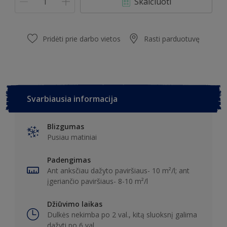
Skaičiuoti
Pridėti prie darbo vietos
Rasti parduotuvę
Svarbiausia informacija
Blizgumas
Pusiau matiniai
Padengimas
Ant anksčiau dažyto paviršiaus- 10 m²/l; ant
įgeriančio paviršiaus- 8-10 m²/l
Džiūvimo laikas
Dulkės nekimba po 2 val., kitą sluoksnį galima
dažyti po 6 val.