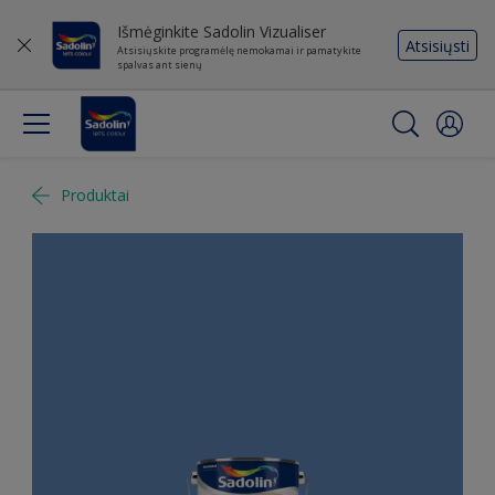
Išmėginkite Sadolin Vizualiser
Atsisiųsti
Atsisiųskite programėlę nemokamai ir pamatykite
spalvas ant sienų
Produktai