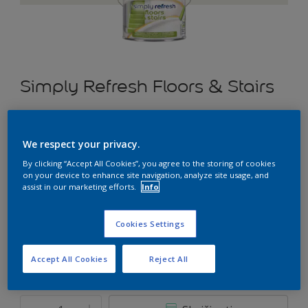
Simply Refresh Floors & Stairs
Pusiau matiniai dažai grindims ir laiptams “du viename” –
gruntas ir dažai kartu
We respect your privacy.
By clicking “Accept All Cookies”, you agree to the storing of cookies
HN.02.88
on your device to enhance site navigation, analyze site usage, and
Pakeisti spalvą
assist in our marketing efforts.
Info
Dydis
Cookies Settings
0.9 L
2.5 L
Accept All Cookies
Reject All
Kiekis
Dažų kiekio skaičiuoklė