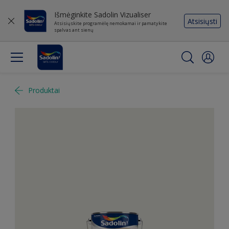
Išmėginkite Sadolin Vizualiser
Atsisiųsti
Atsisiųskite programėlę nemokamai ir pamatykite
spalvas ant sienų
Produktai