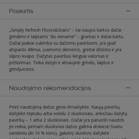
Paskirtis
„Simply Refresh Floors&Stairs“ – tai naujos kartos dažai
grindims ir laiptams “du viename” – gruntas ir dažai kartu.
Dažai puikiai sukimba su dažomu paviršiumi, yra ypač
atsparūs dilimui, įvairioms dėmėms, greitai džiūsta ir yra
silpno kvapo. Dažytas paviršius lengvai valomas ir
prižiūrimas. Tinka dažyti ir atnaujinti grindis, laiptus ir
grindjuostes.
Naudojimo rekomendacijos
Prieš naudojimą dažus gerai išmaišykite. Naują paviršių
dažykite teptuku arba voleliu 2 sluoksniais, anksčiau dažytą
paviršių – 1 arba 2 sluoksniais. Dažai yra paruošti naudoti.
Jei reikia, pirmam sluoksniui dažus galima atskiesti švariu
vandeniu (iki 10 % tūrio), galutinį sluoksnį dažykite