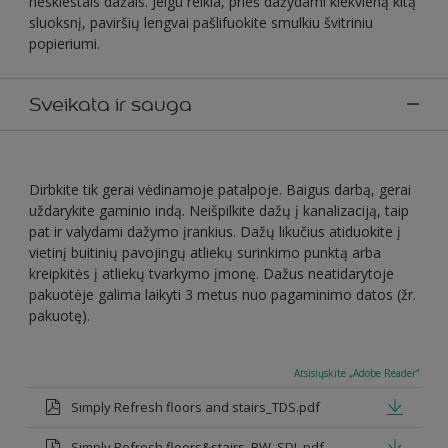
neskiestais dažais. Jeigu reikia, prieš dažydami kiekvieną kitą
sluoksnį, paviršių lengvai pašlifuokite smulkiu švitriniu
popieriumi.
Sveikata ir sauga
Dirbkite tik gerai vėdinamoje patalpoje. Baigus darbą, gerai
uždarykite gaminio indą. Neišpilkite dažų į kanalizaciją, taip
pat ir valydami dažymo įrankius. Dažų likučius atiduokite į
vietinį buitinių pavojingų atliekų surinkimo punktą arba
kreipkitės į atliekų tvarkymo įmonę. Dažus neatidarytoje
pakuotėje galima laikyti 3 metus nuo pagaminimo datos (žr.
pakuotę).
Atsisiųskite „Adobe Reader“
Simply Refresh floors and stairs_TDS.pdf
Simply Refresh floors&stairs_BW_SDL.pdf