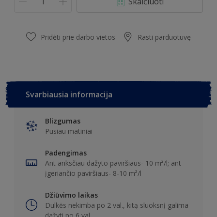
Skaičiuoti
Pridėti prie darbo vietos
Rasti parduotuvę
Svarbiausia informacija
Blizgumas
Pusiau matiniai
Padengimas
Ant anksčiau dažyto paviršiaus- 10 m²/l; ant
įgeriančio paviršiaus- 8-10 m²/l
Džiūvimo laikas
Dulkės nekimba po 2 val., kitą sluoksnį galima
dažyti po 6 val.