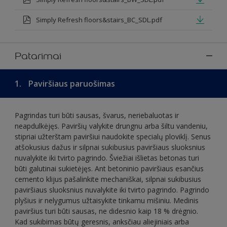
Simply Refresh floors&stairs_BC_SDL.pdf
Patarimai
1.
Paviršiaus paruošimas
Pagrindas turi būti sausas, švarus, neriebaluotas ir
neapdulkėjęs. Paviršių valykite drungnu arba šiltu vandeniu,
stipriai užterštam paviršiui naudokite specialų ploviklį. Senus
atšokusius dažus ir silpnai sukibusius paviršiaus sluoksnius
nuvalykite iki tvirto pagrindo. Šviežiai išlietas betonas turi
būti galutinai sukietėjęs. Ant betoninio paviršiaus esančius
cemento klijus pašalinkite mechaniškai, silpnai sukibusius
paviršiaus sluoksnius nuvalykite iki tvirto pagrindo. Pagrindo
plyšius ir nelygumus užtaisykite tinkamu mišiniu. Medinis
paviršius turi būti sausas, ne didesnio kaip 18 % drėgnio.
Kad sukibimas būtų geresnis, anksčiau aliejiniais arba