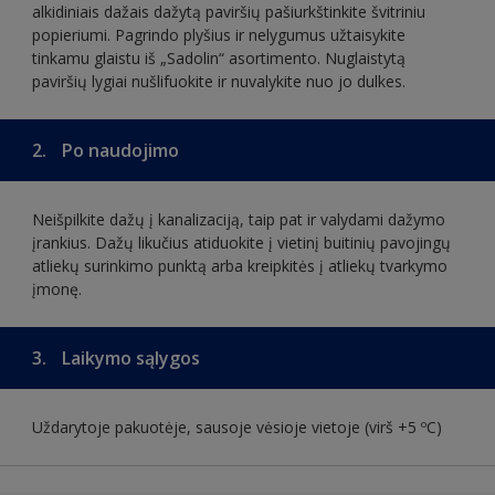
alkidiniais dažais dažytą paviršių pašiurkštinkite švitriniu
popieriumi. Pagrindo plyšius ir nelygumus užtaisykite
tinkamu glaistu iš „Sadolin“ asortimento. Nuglaistytą
paviršių lygiai nušlifuokite ir nuvalykite nuo jo dulkes.
2.
Po naudojimo
Neišpilkite dažų į kanalizaciją, taip pat ir valydami dažymo
įrankius. Dažų likučius atiduokite į vietinį buitinių pavojingų
atliekų surinkimo punktą arba kreipkitės į atliekų tvarkymo
įmonę.
3.
Laikymo sąlygos
Uždarytoje pakuotėje, sausoje vėsioje vietoje (virš +5 ºC)