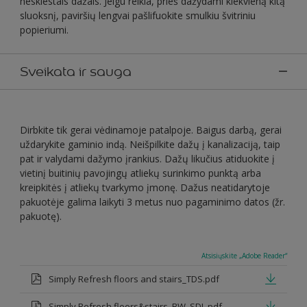
neskiestais dažais. Jeigu reikia, prieš dažydami kiekvieną kitą
sluoksnį, paviršių lengvai pašlifuokite smulkiu švitriniu
popieriumi.
Sveikata ir sauga
Dirbkite tik gerai vėdinamoje patalpoje. Baigus darbą, gerai
uždarykite gaminio indą. Neišpilkite dažų į kanalizaciją, taip
pat ir valydami dažymo įrankius. Dažų likučius atiduokite į
vietinį buitinių pavojingų atliekų surinkimo punktą arba
kreipkitės į atliekų tvarkymo įmonę. Dažus neatidarytoje
pakuotėje galima laikyti 3 metus nuo pagaminimo datos (žr.
pakuotę).
Atsisiųskite „Adobe Reader“
Simply Refresh floors and stairs_TDS.pdf
Simply Refresh floors&stairs_BW_SDL.pdf