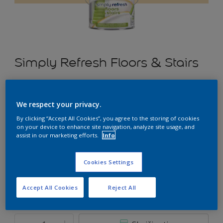
Simply Refresh Floors & Stairs
Pusiau matiniai dažai grindims ir laiptams “du viename” –
gruntas ir dažai kartu
We respect your privacy.
By clicking “Accept All Cookies”, you agree to the storing of cookies
F6.15.82
on your device to enhance site navigation, analyze site usage, and
Pakeisti spalvą
assist in our marketing efforts.
Info
Dydis
Cookies Settings
0.9 L
2.5 L
Accept All Cookies
Reject All
Kiekis
Dažų kiekio skaičiuoklė