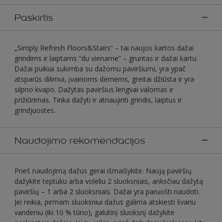
Paskirtis
„Simply Refresh Floors&Stairs“ – tai naujos kartos dažai
grindims ir laiptams “du viename” – gruntas ir dažai kartu.
Dažai puikiai sukimba su dažomu paviršiumi, yra ypač
atsparūs dilimui, įvairioms dėmėms, greitai džiūsta ir yra
silpno kvapo. Dažytas paviršius lengvai valomas ir
prižiūrimas. Tinka dažyti ir atnaujinti grindis, laiptus ir
grindjuostes.
Naudojimo rekomendacijos
Prieš naudojimą dažus gerai išmaišykite. Naują paviršių
dažykite teptuku arba voleliu 2 sluoksniais, anksčiau dažytą
paviršių – 1 arba 2 sluoksniais. Dažai yra paruošti naudoti.
Jei reikia, pirmam sluoksniui dažus galima atskiesti švariu
vandeniu (iki 10 % tūrio), galutinį sluoksnį dažykite