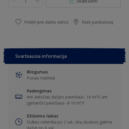
Skaičiuoti
Pridėti prie darbo vietos
Rasti parduotuvę
Svarbiausia informacija
Blizgumas
Pusiau matiniai
Padengimas
Ant anksčiau dažyto paviršiaus- 10 m²/l; ant
įgeriančio paviršiaus- 8-10 m²/l
Džiūvimo laikas
Dulkės nekimba po 2 val., kitą sluoksnį galima
dažyti po 6 val.