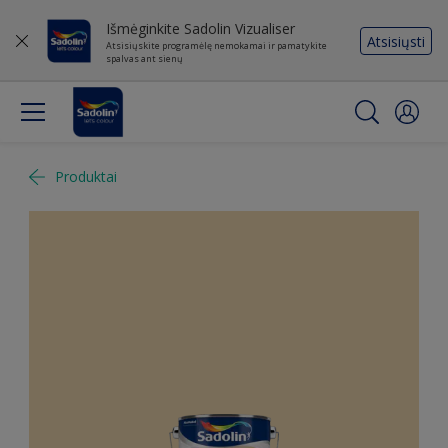
Išmėginkite Sadolin Vizualiser
Atsisiųsti
Atsisiųskite programėlę nemokamai ir pamatykite
spalvas ant sienų
Produktai