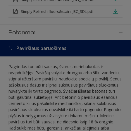
Simply Refresh floors&stairs_BC_SDL.pdf
Patarimai
1.
Paviršiaus paruošimas
Pagrindas turi būti sausas, švarus, neriebaluotas ir
neapdulkėjęs. Paviršių valykite drungnu arba šiltu vandeniu,
stipriai užterštam paviršiui naudokite specialų ploviklį. Senus
atšokusius dažus ir silpnai sukibusius paviršiaus sluoksnius
nuvalykite iki tvirto pagrindo. Šviežiai išlietas betonas turi
būti galutinai sukietėjęs. Ant betoninio paviršiaus esančius
cemento klijus pašalinkite mechaniškai, silpnai sukibusius
paviršiaus sluoksnius nuvalykite iki tvirto pagrindo. Pagrindo
plyšius ir nelygumus užtaisykite tinkamu mišiniu. Medinis
paviršius turi būti sausas, ne didesnio kaip 18 % drėgnio.
Kad sukibimas būtų geresnis, anksčiau aliejiniais arba