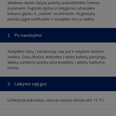
alkidiniais dažais dažytą paviršių pašiurkštinkite švitriniu
popieriumi. Pagrindo plyšius ir nelygumus užtaisykite
tinkamu glaistu iš „Sadolin“ asortimento. Nuglaistytą
paviršių lygiai nušlifuokite ir nuvalykite nuo jo dulkes.
2.
Po naudojimo
Neišpilkite dažų į kanalizaciją, taip pat ir valydami dažymo
įrankius. Dažų likučius atiduokite į vietinį buitinių pavojingų
atliekų surinkimo punktą arba kreipkitės į atliekų tvarkymo
įmonę.
3.
Laikymo sąlygos
Uždarytoje pakuotėje, sausoje vėsioje vietoje (virš +5 ºC)