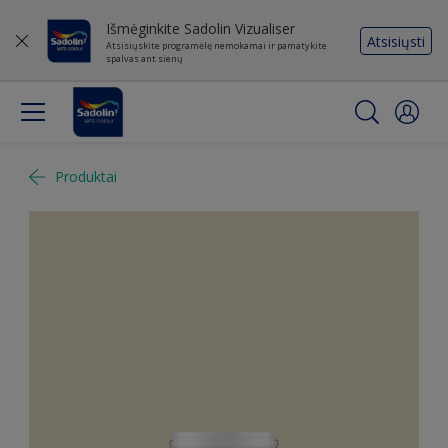
Išmėginkite Sadolin Vizualiser
Atsisiųsti
Atsisiųskite programėlę nemokamai ir pamatykite
spalvas ant sienų
Produktai