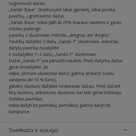
nugruntuoti dažais
„Sando Base“. Gruntuojant labai įgeriantį, labai porėtą
paviršių, į gruntavimo dažus
„Sando Base“ reikia įpilti iki 25% švaraus vandens ir gautu
mišiniu padengti
paviršių 2 sluoksniais metodu „drėgnas ant drėgno“.
Paviršių dažykite 2 dažų „Sando F“ sluoksniais. Anksčiau
dažytą paviršių nuvalykite
ir nudažykite 1–2 dažų „Sando F“ sluoksniais.
Dažai „Sando F“ yra paruošti naudoti. Prieš dažymą dažus
gerai išmaišykite. Jei
reikia, pirmam sluoksniui dažus galima atskiesti švariu
vandeniu (iki 10 % tūrio),
galutinį sluoksnį dažykite neskiestais dažais. Prieš dažant
kitą sluoksnį, ankstesnis sluoksnis turi būti gerai išdžiūvęs.
Didelius paviršius
reikia dažyti be pertrūkių; pertrūkius galima daryti tik
kampuose.
Sveikata ir sauga