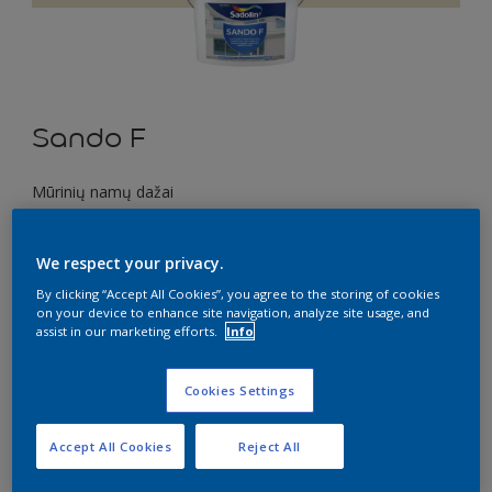
Sando F
Mūrinių namų dažai
G5.09.83
We respect your privacy.
Pakeisti spalvą
By clicking “Accept All Cookies”, you agree to the storing of cookies
on your device to enhance site navigation, analyze site usage, and
Dydis
assist in our marketing efforts.
Info
1 l
5 l
10 l
Cookies Settings
Kiekis
Dažų kiekio skaičiuoklė
Accept All Cookies
Reject All
Skaičiuoti