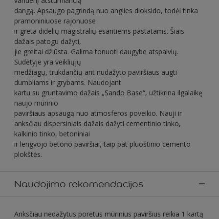
vandenį atstumiančią
dangą. Apsaugo pagrindą nuo anglies dioksido, todėl tinka
pramoniniuose rajonuose
ir greta didelių magistralių esantiems pastatams. Šiais
dažais patogu dažyti,
jie greitai džiūsta. Galima tonuoti daugybe atspalvių.
Sudėtyje yra veikliųjų
medžiagų, trukdančių ant nudažyto paviršiaus augti
dumbliams ir grybams. Naudojant
kartu su gruntavimo dažais „Sando Base“, užtikrina ilgalaikę
naujo mūrinio
paviršiaus apsaugą nuo atmosferos poveikio. Nauji ir
anksčiau dispersiniais dažais dažyti cementinio tinko,
kalkinio tinko, betoniniai
ir lengvojo betono paviršiai, taip pat pluoštinio cemento
plokštės.
Naudojimo rekomendacijos
Anksčiau nedažytus porėtus mūrinius paviršius reikia 1 kartą