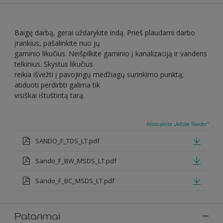
Baigę darbą, gerai uždarykite indą. Prieš plaudami darbo
įrankius, pašalinkite nuo jų
gaminio likučius. Neišpilkite gaminio į kanalizaciją ir vandens
telkinius. Skystus likučius
reikia išvežti į pavojingų medžiagų surinkimo punktą;
atiduoti perdirbti galima tik
visiškai ištuštintą tarą.
Atsisiųskite „Adobe Reader“
SANDO_F_TDS_LT.pdf
Sando_F_BW_MSDS_LT.pdf
Sando_F_BC_MSDS_LT.pdf
Patarimai