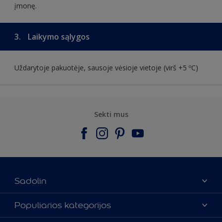
įmonę.
3.
Laikymo sąlygos
Uždarytoje pakuotėje, sausoje vėsioje vietoje (virš +5 ºC)
Sekti mus
Sadolin
Apie mus
Populiarios kategorijos
Susisiekti su mumis