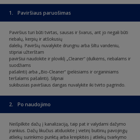
1.
Paviršiaus paruošimas
Paviršius turi būti tvirtas, sausas ir švarus, ant jo negali būti
riebalų, kerpių ir atšokusių
dalelių. Paviršių nuvalykite drungnu arba šiltu vandeniu,
stipriai užterštam
paviršiui naudokite ir ploviklį „Cleaner“ (dulkėms, riebalams ir
suodžiams
pašalinti) arba „Bio-Cleaner“ (pelėsiams ir organiniams
teršalams pašalinti). Silpnai
sukibusias paviršiaus dangas nuvalykite iki tvirto pagrindo.
2.
Po naudojimo
Neišpilkite dažų į kanalizaciją, taip pat ir valydami dažymo
įrankius. Dažų likučius atiduokite į vietinį buitinių pavojingų
atliekų surinkimo punktą arba kreipkitės į atliekų tvarkymo