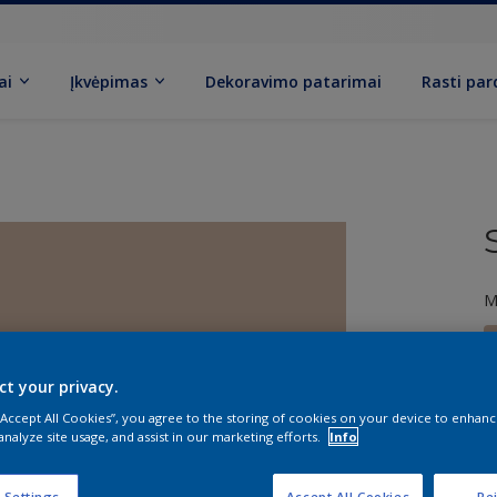
ai
Įkvėpimas
Dekoravimo patarimai
Rasti pa
M
ct your privacy.
 “Accept All Cookies”, you agree to the storing of cookies on your device to enhanc
analyze site usage, and assist in our marketing efforts.
Info
D
 Settings
Accept All Cookies
Rej