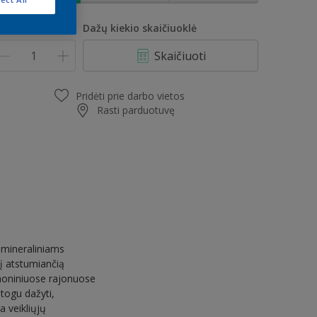
iekis
Dažų kiekio skaičiuoklė
Skaičiuoti
Pridėti prie darbo vietos
Rasti parduotuvę
s mineraliniams
į atstumiančią
moniniuose rajonuose
atogu dažyti,
a veikliųjų