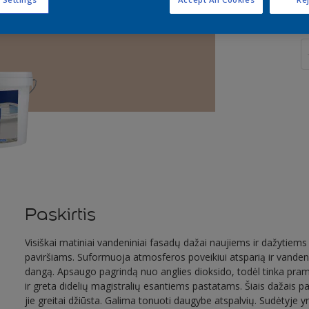
K
Paskirtis
Visiškai matiniai vandeniniai fasadų dažai naujiems ir dažytiem
paviršiams. Suformuoja atmosferos poveikiui atsparią ir vanden
dangą. Apsaugo pagrindą nuo anglies dioksido, todėl tinka pra
ir greta didelių magistralių esantiems pastatams. Šiais dažais p
jie greitai džiūsta. Galima tonuoti daugybe atspalvių. Sudėtyje yr