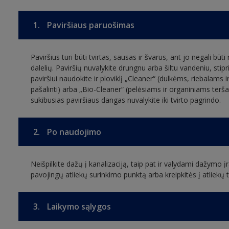
1.
Paviršiaus paruošimas
Paviršius turi būti tvirtas, sausas ir švarus, ant jo negali būti
dalelių. Paviršių nuvalykite drungnu arba šiltu vandeniu, stip
paviršiui naudokite ir ploviklį „Cleaner“ (dulkėms, riebalams 
pašalinti) arba „Bio-Cleaner“ (pelėsiams ir organiniams teršal
sukibusias paviršiaus dangas nuvalykite iki tvirto pagrindo.
2.
Po naudojimo
Neišpilkite dažų į kanalizaciją, taip pat ir valydami dažymo įra
pavojingų atliekų surinkimo punktą arba kreipkitės į atliek
3.
Laikymo sąlygos