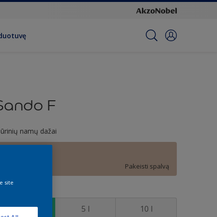
rduotuvę
Sando F
ūrinių namų dažai
E1.10.70
Pakeisti spalvą
e site
ydis
1 l
5 l
10 l
ect All