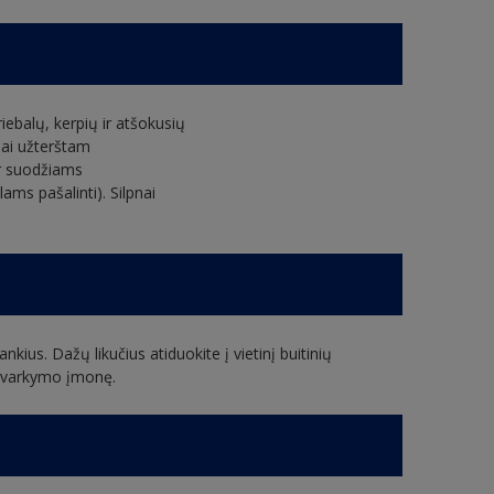
 riebalų, kerpių ir atšokusių
riai užterštam
ir suodžiams
ams pašalinti). Silpnai
nkius. Dažų likučius atiduokite į vietinį buitinių
ų tvarkymo įmonę.