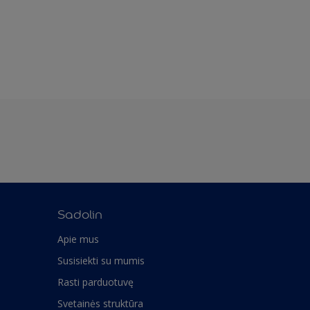
Sadolin
Apie mus
Susisiekti su mumis
Rasti parduotuvę
Svetainės struktūra