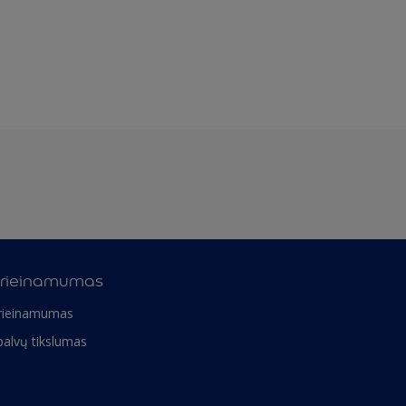
rieinamumas
rieinamumas
palvų tikslumas