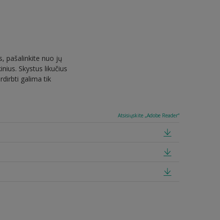
, pašalinkite nuo jų
inius. Skystus likučius
dirbti galima tik
Atsisiųskite „Adobe Reader“