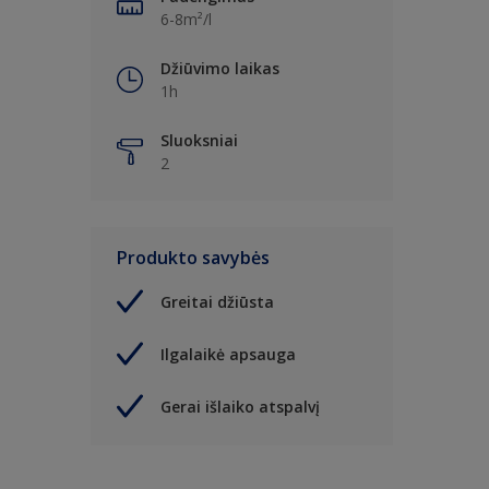
6-8m²/l
Džiūvimo laikas
1h
Sluoksniai
2
Produkto savybės
Greitai džiūsta
Ilgalaikė apsauga
Gerai išlaiko atspalvį