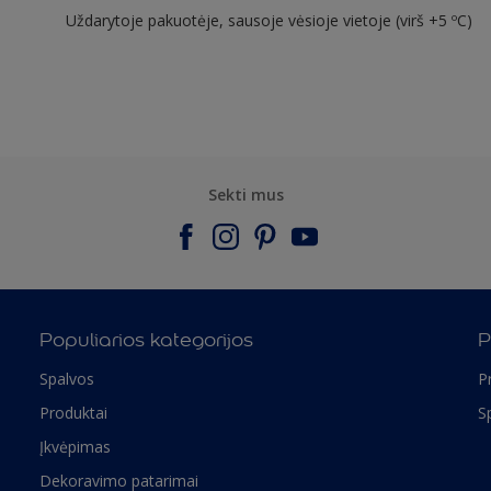
Uždarytoje pakuotėje, sausoje vėsioje vietoje (virš +5 ºC)
Sekti mus
Populiarios kategorijos
P
Spalvos
P
Produktai
S
Įkvėpimas
Dekoravimo patarimai