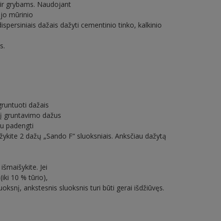
 ir grybams. Naudojant
ujo mūrinio
spersiniais dažais dažyti cementinio tinko, kalkinio
s.
gruntuoti dažais
, į gruntavimo dažus
iu padengti
žykite 2 dažų „Sando F“ sluoksniais. Anksčiau dažytą
šmaišykite. Jei
iki 10 % tūrio),
uoksnį, ankstesnis sluoksnis turi būti gerai išdžiūvęs.