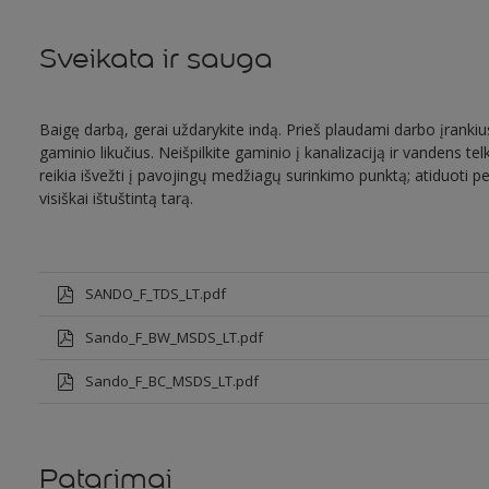
Sveikata ir sauga
Baigę darbą, gerai uždarykite indą. Prieš plaudami darbo įrankius
gaminio likučius. Neišpilkite gaminio į kanalizaciją ir vandens telk
reikia išvežti į pavojingų medžiagų surinkimo punktą; atiduoti per
visiškai ištuštintą tarą.
SANDO_F_TDS_LT.pdf
Sando_F_BW_MSDS_LT.pdf
Sando_F_BC_MSDS_LT.pdf
Patarimai