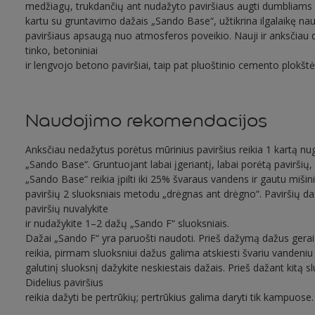
medžiagų, trukdančių ant nudažyto paviršiaus augti dumbliams
kartu su gruntavimo dažais „Sando Base“, užtikrina ilgalaikę na
paviršiaus apsaugą nuo atmosferos poveikio. Nauji ir anksčiau di
tinko, betoniniai
ir lengvojo betono paviršiai, taip pat pluoštinio cemento plokštė
Naudojimo rekomendacijos
Anksčiau nedažytus porėtus mūrinius paviršius reikia 1 kartą nu
„Sando Base“. Gruntuojant labai įgeriantį, labai porėtą paviršių
„Sando Base“ reikia įpilti iki 25% švaraus vandens ir gautu mišin
paviršių 2 sluoksniais metodu „drėgnas ant drėgno“. Paviršių da
paviršių nuvalykite
ir nudažykite 1–2 dažų „Sando F“ sluoksniais.
Dažai „Sando F“ yra paruošti naudoti. Prieš dažymą dažus gerai i
reikia, pirmam sluoksniui dažus galima atskiesti švariu vandeniu (
galutinį sluoksnį dažykite neskiestais dažais. Prieš dažant kitą sl
Didelius paviršius
reikia dažyti be pertrūkių; pertrūkius galima daryti tik kampuose.