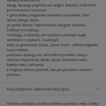
vandenį atstumiančią
dangą. Apsaugo pagrindą nuo anglies dioksido, todėl tinka
pramoniniuose rajonuose
ir greta didelių magistralių esantiems pastatams. Šiais
dažais patogu dažyti,
jie greitai džiūsta. Galima tonuoti daugybe atspalvių.
Sudėtyje yra veikliųjų
medžiagų, trukdančių ant nudažyto paviršiaus augti
dumbliams ir grybams. Naudojant
kartu su gruntavimo dažais „Sando Base“, užtikrina ilgalaikę
naujo mūrinio
paviršiaus apsaugą nuo atmosferos poveikio. Nauji ir
anksčiau dispersiniais dažais dažyti cementinio tinko,
kalkinio tinko, betoniniai
ir lengvojo betono paviršiai, taip pat pluoštinio cemento
plokštės.
Naudojimo rekomendacijos
Anksčiau nedažytus porėtus mūrinius paviršius reikia 1 kartą