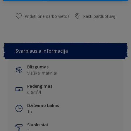
Pridėti prie darbo vietos
Rasti parduotuvę
Svarbiausia informacija
Blizgumas
Visiškai matiniai
Padengimas
6-8m²/l
Džiūvimo laikas
1h
Sluoksniai
2