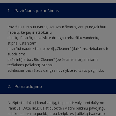
1.
Paviršiaus paruošimas
Paviršius turi būti tvirtas, sausas ir švarus, ant jo negali būti
riebalų, kerpių ir atšokusių
dalelių. Paviršių nuvalykite drungnu arba šiltu vandeniu,
stipriai užterštam
paviršiui naudokite ir ploviklį „Cleaner“ (dulkėms, riebalams ir
suodžiams
pašalinti) arba „Bio-Cleaner“ (pelėsiams ir organiniams
teršalams pašalinti). Silpnai
sukibusias paviršiaus dangas nuvalykite iki tvirto pagrindo.
2.
Po naudojimo
Neišpilkite dažų į kanalizaciją, taip pat ir valydami dažymo
įrankius. Dažų likučius atiduokite į vietinį buitinių pavojingų
atliekų surinkimo punktą arba kreipkitės į atliekų tvarkymo