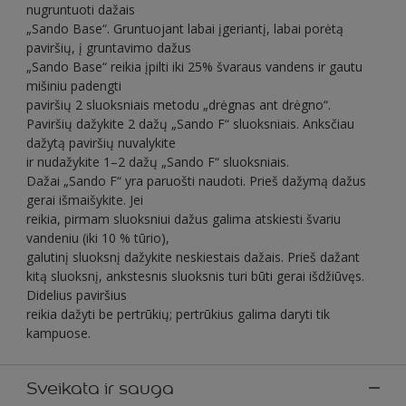
nugruntuoti dažais
„Sando Base“. Gruntuojant labai įgeriantį, labai porėtą
paviršių, į gruntavimo dažus
„Sando Base“ reikia įpilti iki 25% švaraus vandens ir gautu
mišiniu padengti
paviršių 2 sluoksniais metodu „drėgnas ant drėgno“.
Paviršių dažykite 2 dažų „Sando F“ sluoksniais. Anksčiau
dažytą paviršių nuvalykite
ir nudažykite 1–2 dažų „Sando F“ sluoksniais.
Dažai „Sando F“ yra paruošti naudoti. Prieš dažymą dažus
gerai išmaišykite. Jei
reikia, pirmam sluoksniui dažus galima atskiesti švariu
vandeniu (iki 10 % tūrio),
galutinį sluoksnį dažykite neskiestais dažais. Prieš dažant
kitą sluoksnį, ankstesnis sluoksnis turi būti gerai išdžiūvęs.
Didelius paviršius
reikia dažyti be pertrūkių; pertrūkius galima daryti tik
kampuose.
Sveikata ir sauga