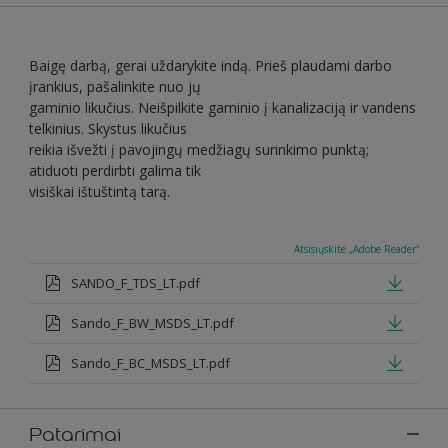
Baigę darbą, gerai uždarykite indą. Prieš plaudami darbo
įrankius, pašalinkite nuo jų
gaminio likučius. Neišpilkite gaminio į kanalizaciją ir vandens
telkinius. Skystus likučius
reikia išvežti į pavojingų medžiagų surinkimo punktą;
atiduoti perdirbti galima tik
visiškai ištuštintą tarą.
Atsisiųskite „Adobe Reader“
SANDO_F_TDS_LT.pdf
Sando_F_BW_MSDS_LT.pdf
Sando_F_BC_MSDS_LT.pdf
Patarimai