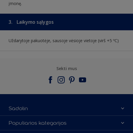
įmonę.
3.
Laikymo sąlygos
Uždarytoje pakuotėje, sausoje vėsioje vietoje (virš +5 ºC)
Sekti mus
Sadolin
Apie mus
Populiarios kategorijos
Susisiekti su mumis