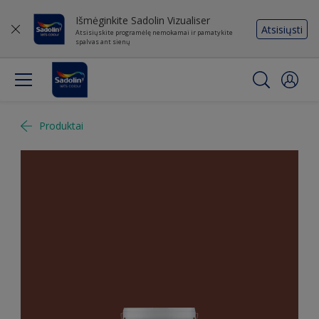
Išmėginkite Sadolin Vizualiser
Atsisiųsti
Atsisiųskite programėlę nemokamai ir pamatykite
spalvas ant sienų
Produktai