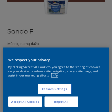
Sando F
Mūrinių namų dažai
C5.33.23
We respect your privacy.
Pakeisti spalvą
By clicking “Accept All Cookies”, you agree to the storing of cookies
on your device to enhance site navigation, analyze site usage, and
Dydis
assist in our marketing efforts.
Info
1 l
10 l
Cookies Settings
Kiekis
Dažų kiekio skaičiuoklė
Accept All Cookies
Reject All
Skaičiuoti