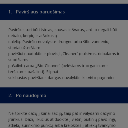
1.
Paviršiaus paruošimas
Paviršius turi būti tvirtas, sausas ir švarus, ant jo negali būti
riebalų, kerpių ir atšokusių
dalelių. Paviršių nuvalykite drungnu arba šiltu vandeniu,
stipriai užterštam
paviršiui naudokite ir ploviklį „Cleaner“ (dulkėms, riebalams ir
suodžiams
pašalinti) arba „Bio-Cleaner“ (pelėsiams ir organiniams
teršalams pašalinti). Silpnai
sukibusias paviršiaus dangas nuvalykite iki tvirto pagrindo.
2.
Po naudojimo
Neišpilkite dažų į kanalizaciją, taip pat ir valydami dažymo
įrankius. Dažų likučius atiduokite į vietinį buitinių pavojingų
atliekų surinkimo punktą arba kreipkitės į atliekų tvarkymo