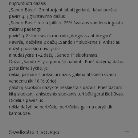
nugruntuoti dažais
„Sando Base“. Gruntuojant labai įgeriantį, labai porėtą
paviršių, į gruntavimo dažus
„Sando Base“ reikia įpilti iki 25% švaraus vandens ir gautu
mišiniu padengti
paviršių 2 sluoksniais metodu „drėgnas ant drėgno“.
Paviršių dažykite 2 dažų „Sando F“ sluoksniais. Anksčiau
dažytą paviršių nuvalykite
ir nudažykite 1–2 dažų „Sando F“ sluoksniais.
Dažai „Sando F“ yra paruošti naudoti. Prieš dažymą dažus
gerai išmaišykite. Jei
reikia, pirmam sluoksniui dažus galima atskiesti švariu
vandeniu (iki 10 % tūrio),
galutinį sluoksnį dažykite neskiestais dažais. Prieš dažant
kitą sluoksnį, ankstesnis sluoksnis turi būti gerai išdžiūvęs.
Didelius paviršius
reikia dažyti be pertrūkių; pertrūkius galima daryti tik
kampuose.
Sveikata ir sauga