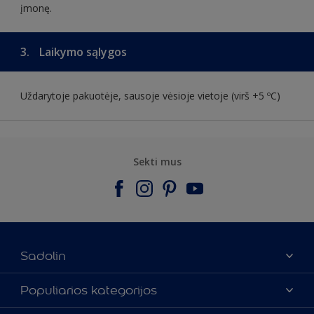
įmonę.
3.
Laikymo sąlygos
Uždarytoje pakuotėje, sausoje vėsioje vietoje (virš +5 ºC)
Sekti mus
Sadolin
Apie mus
Populiarios kategorijos
Susisiekti su mumis