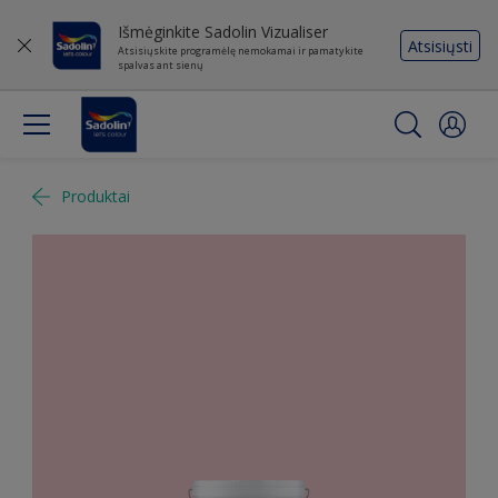
Išmėginkite Sadolin Vizualiser
Atsisiųsti
Atsisiųskite programėlę nemokamai ir pamatykite
spalvas ant sienų
Produktai