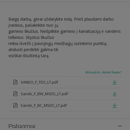
Baigę darbą, gerai uždarykite indą. Prieš plaudami darbo
įrankius, pašalinkite nuo jų
gaminio likučius. Neišpilkite gaminio į kanalizaciją ir vandens
telkinius. Skystus likučius
reikia išvežti į pavojingų medžiagų surinkimo punktą;
atiduoti perdirbti galima tik
visiškai ištuštintą tarą.
Atsisiųskite „Adobe Reader“
SANDO_F_TDS_LT.pdf
Sando_F_BW_MSDS_LT.pdf
Sando_F_BC_MSDS_LT.pdf
Patarimai