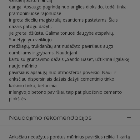
vandenį atstumiančią
dangą. Apsaugo pagrindą nuo anglies dioksido, todėl tinka
pramoniniuose rajonuose
ir greta didelių magistralių esantiems pastatams. Šiais
dažais patogu dažyti,
jie greitai džiūsta. Galima tonuoti daugybe atspalvių.
Sudėtyje yra veikliųjų
medžiagų, trukdančių ant nudažyto paviršiaus augti
dumbliams ir grybams. Naudojant
kartu su gruntavimo dažais „Sando Base“, užtikrina ilgalaikę
naujo mūrinio
paviršiaus apsaugą nuo atmosferos poveikio. Nauji ir
anksčiau dispersiniais dažais dažyti cementinio tinko,
kalkinio tinko, betoniniai
ir lengvojo betono paviršiai, taip pat pluoštinio cemento
plokštės.
Naudojimo rekomendacijos
Anksčiau nedažytus porėtus mūrinius paviršius reikia 1 kartą