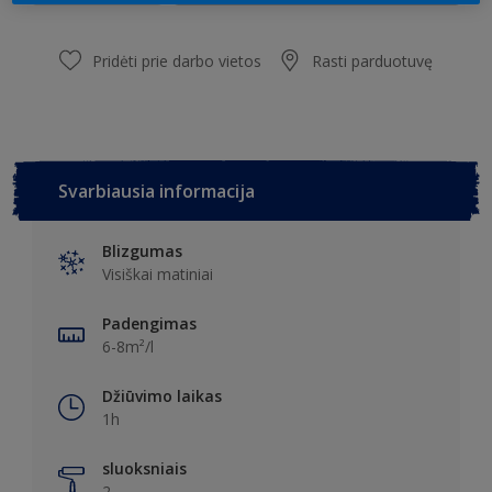
Pridėti prie darbo vietos
Rasti parduotuvę
Svarbiausia informacija
Blizgumas
Visiškai matiniai
Padengimas
6-8m²/l
Džiūvimo laikas
1h
sluoksniais
2