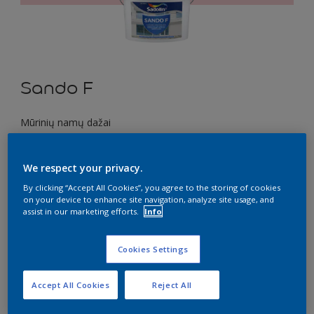
Sando F
Mūrinių namų dažai
A7.08.79
We respect your privacy.
Pakeisti spalvą
By clicking “Accept All Cookies”, you agree to the storing of cookies
on your device to enhance site navigation, analyze site usage, and
Dydis
assist in our marketing efforts.
Info
1 l
5 l
10 l
Cookies Settings
Kiekis
Dažų kiekio skaičiuoklė
Accept All Cookies
Reject All
Skaičiuoti