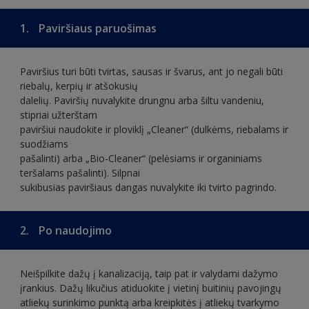
1.
Paviršiaus paruošimas
Paviršius turi būti tvirtas, sausas ir švarus, ant jo negali būti
riebalų, kerpių ir atšokusių
dalelių. Paviršių nuvalykite drungnu arba šiltu vandeniu,
stipriai užterštam
paviršiui naudokite ir ploviklį „Cleaner“ (dulkėms, riebalams ir
suodžiams
pašalinti) arba „Bio-Cleaner“ (pelėsiams ir organiniams
teršalams pašalinti). Silpnai
sukibusias paviršiaus dangas nuvalykite iki tvirto pagrindo.
2.
Po naudojimo
Neišpilkite dažų į kanalizaciją, taip pat ir valydami dažymo
įrankius. Dažų likučius atiduokite į vietinį buitinių pavojingų
atliekų surinkimo punktą arba kreipkitės į atliekų tvarkymo