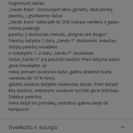
nugruntuoti dažais
„Sando Base“. Gruntuojant labai įgeriantį, labai porėtą
paviršių, į gruntavimo dažus
„Sando Base“ reikia įpilti iki 25% švaraus vandens ir gautu
mišiniu padengti
paviršių 2 sluoksniais metodu „drėgnas ant drėgno“.
Paviršių dažykite 2 dažų „Sando F“ sluoksniais. Anksčiau
dažytą paviršių nuvalykite
ir nudažykite 1–2 dažų „Sando F“ sluoksniais.
Dažai „Sando F“ yra paruošti naudoti. Prieš dažymą dažus
gerai išmaišykite. Jei
reikia, pirmam sluoksniui dažus galima atskiesti švariu
vandeniu (iki 10 % tūrio),
galutinį sluoksnį dažykite neskiestais dažais. Prieš dažant
kitą sluoksnį, ankstesnis sluoksnis turi būti gerai išdžiūvęs.
Didelius paviršius
reikia dažyti be pertrūkių; pertrūkius galima daryti tik
kampuose.
Sveikata ir sauga