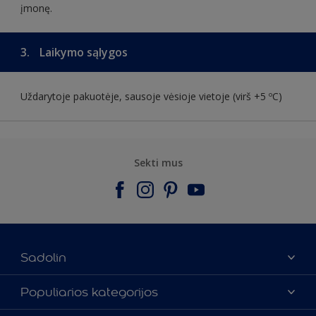
įmonę.
3.
Laikymo sąlygos
Uždarytoje pakuotėje, sausoje vėsioje vietoje (virš +5 ºC)
Sekti mus
Sadolin
Apie mus
Populiarios kategorijos
Susisiekti su mumis