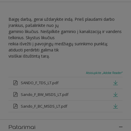
Baigę darbą, gerai uždarykite indą. Prieš plaudami darbo
įrankius, pašalinkite nuo jų
gaminio likučius. Neišpilkite gaminio į kanalizaciją ir vandens
telkinius. Skystus likučius
reikia išvežti į pavojingų medžiagų surinkimo punktą;
atiduoti perdirbti galima tik
visiškai ištuštintą tarą.
Atsisiųskite „Adobe Reader“
SANDO_F_TDS_LT.pdf
Sando_F_BW_MSDS_LT.pdf
Sando_F_BC_MSDS_LT.pdf
Patarimai