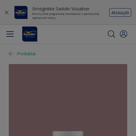
Išmėginkite Sadolin Vizualiser
Atsisiųsti
Atsisiųskite programėlę nemokamai ir pamatykite
spalvas ant sienų
Produktai