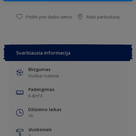
Pridėti prie darbo vietos
Rasti parduotuvę
Svarbiausia informacija
Blizgumas
Visiškai matiniai
Padengimas
6-8m²/l
Džiūvimo laikas
1h
sluoksniais
2