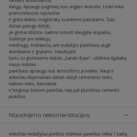
vandenį atstumiančią
dangą. Apsaugo pagrindą nuo anglies dioksido, todėl tinka
pramoniniuose rajonuose
ir greta didelių magistralių esantiems pastatams. Šiais
dažais patogu dažyti,
jie greitai džiūsta. Galima tonuoti daugybe atspalvių.
Sudėtyje yra veikliųjų
medžiagų, trukdančių ant nudažyto paviršiaus augti
dumbliams ir grybams. Naudojant
kartu su gruntavimo dažais „Sando Base“, užtikrina ilgalaikę
naujo mūrinio
paviršiaus apsaugą nuo atmosferos poveikio. Nauji ir
anksčiau dispersiniais dažais dažyti cementinio tinko,
kalkinio tinko, betoniniai
ir lengvojo betono paviršiai, taip pat pluoštinio cemento
plokštės.
Naudojimo rekomendacijos
Anksčiau nedažytus porėtus mūrinius paviršius reikia 1 kartą