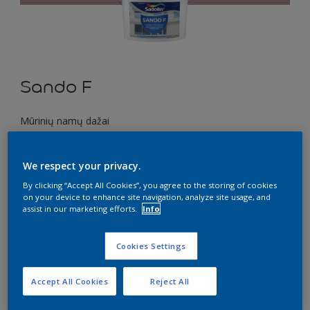
Sando F
Mūrinių namų dažai
A4.10.56
We respect your privacy.
Pakeisti spalvą
By clicking “Accept All Cookies”, you agree to the storing of cookies
on your device to enhance site navigation, analyze site usage, and
Dydis
assist in our marketing efforts.
Info
1 l
10 l
Cookies Settings
Kiekis
Dažų kiekio skaičiuoklė
Accept All Cookies
Reject All
Skaičiuoti