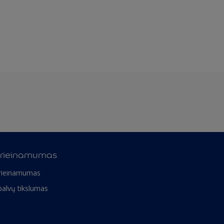
rieinamumas
rieinamumas
palvų tikslumas