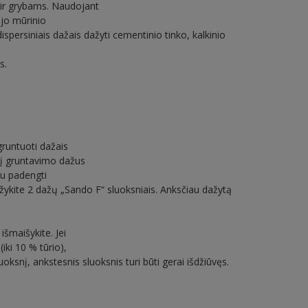
 ir grybams. Naudojant
ujo mūrinio
spersiniais dažais dažyti cementinio tinko, kalkinio
s.
gruntuoti dažais
, į gruntavimo dažus
iu padengti
žykite 2 dažų „Sando F“ sluoksniais. Anksčiau dažytą
šmaišykite. Jei
iki 10 % tūrio),
uoksnį, ankstesnis sluoksnis turi būti gerai išdžiūvęs.