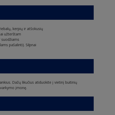
 riebalų, kerpių ir atšokusių
riai užterštam
ir suodžiams
ams pašalinti). Silpnai
nkius. Dažų likučius atiduokite į vietinį buitinių
ų tvarkymo įmonę.