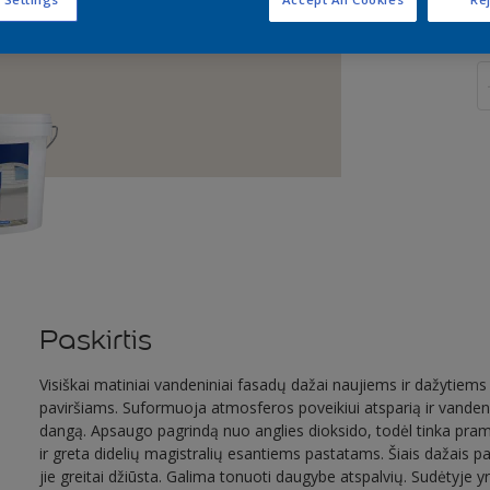
K
Paskirtis
Visiškai matiniai vandeniniai fasadų dažai naujiems ir dažytiem
paviršiams. Suformuoja atmosferos poveikiui atsparią ir vanden
dangą. Apsaugo pagrindą nuo anglies dioksido, todėl tinka pra
ir greta didelių magistralių esantiems pastatams. Šiais dažais p
jie greitai džiūsta. Galima tonuoti daugybe atspalvių. Sudėtyje yr