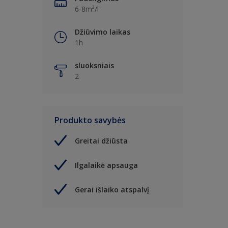
6-8m²/l
Džiūvimo laikas
1h
sluoksniais
2
Produkto savybės
Greitai džiūsta
Ilgalaikė apsauga
Gerai išlaiko atspalvį