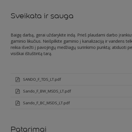
Sveikata ir sauga
Baigę darbą, gerai uždarykite indą. Prieš plaudami darbo įrankius
gaminio likučius. Neišpilkite gaminio į kanalizaciją ir vandens telk
reikia išvežti į pavojingų medžiagų surinkimo punktą; atiduoti per
visiškai ištuštintą tarą.
SANDO_F_TDS_LT.pdf
Sando_F_BW_MSDS_LT.pdf
Sando_F_BC_MSDS_LT.pdf
Patarimai