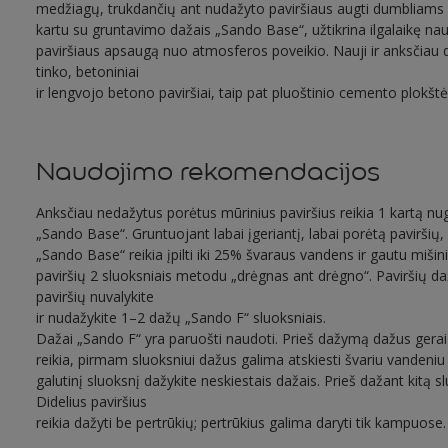
medžiagų, trukdančių ant nudažyto paviršiaus augti dumbliams
kartu su gruntavimo dažais „Sando Base“, užtikrina ilgalaikę na
paviršiaus apsaugą nuo atmosferos poveikio. Nauji ir anksčiau di
tinko, betoniniai
ir lengvojo betono paviršiai, taip pat pluoštinio cemento plokštė
Naudojimo rekomendacijos
Anksčiau nedažytus porėtus mūrinius paviršius reikia 1 kartą nu
„Sando Base“. Gruntuojant labai įgeriantį, labai porėtą paviršių
„Sando Base“ reikia įpilti iki 25% švaraus vandens ir gautu mišin
paviršių 2 sluoksniais metodu „drėgnas ant drėgno“. Paviršių da
paviršių nuvalykite
ir nudažykite 1–2 dažų „Sando F“ sluoksniais.
Dažai „Sando F“ yra paruošti naudoti. Prieš dažymą dažus gerai i
reikia, pirmam sluoksniui dažus galima atskiesti švariu vandeniu (
galutinį sluoksnį dažykite neskiestais dažais. Prieš dažant kitą sl
Didelius paviršius
reikia dažyti be pertrūkių; pertrūkius galima daryti tik kampuose.