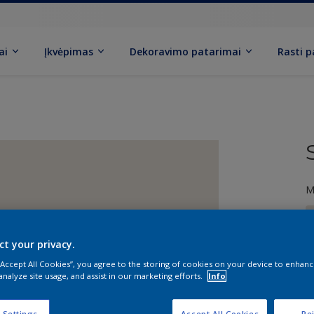
ai
Įkvėpimas
Dekoravimo patarimai
Rasti 
M
ct your privacy.
 “Accept All Cookies”, you agree to the storing of cookies on your device to enhanc
analyze site usage, and assist in our marketing efforts.
Info
D
 Settings
Accept All Cookies
Rej