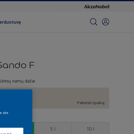
parduotuvę
Sando F
ūrinių namų dažai
F2.03.84
Pakeisti spalvą
e site
ydis
1 l
5 l
10 l
ect All