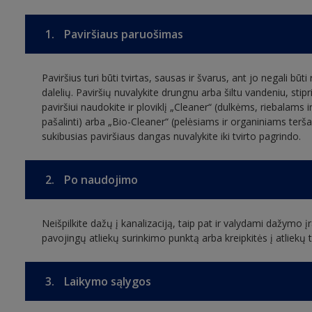
1.
Paviršiaus paruošimas
Paviršius turi būti tvirtas, sausas ir švarus, ant jo negali būti
dalelių. Paviršių nuvalykite drungnu arba šiltu vandeniu, stip
paviršiui naudokite ir ploviklį „Cleaner“ (dulkėms, riebalams 
pašalinti) arba „Bio-Cleaner“ (pelėsiams ir organiniams teršal
sukibusias paviršiaus dangas nuvalykite iki tvirto pagrindo.
2.
Po naudojimo
Neišpilkite dažų į kanalizaciją, taip pat ir valydami dažymo įra
pavojingų atliekų surinkimo punktą arba kreipkitės į atliek
3.
Laikymo sąlygos