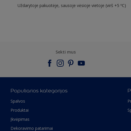
Uždarytoje pakuotėje, sausoje vėsioje vietoje (virš +5 ºC)
Sekti mus
Populiarios kategorijos
P
Spalvos
P
Produktai
S
Įkvėpimas
Dekoravimo patarimai