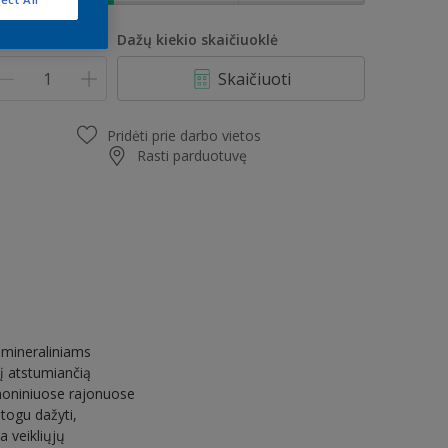
iekis
Dažų kiekio skaičiuoklė
Skaičiuoti
Pridėti prie darbo vietos
Rasti parduotuvę
s mineraliniams
į atstumiančią
moniniuose rajonuose
atogu dažyti,
a veikliųjų