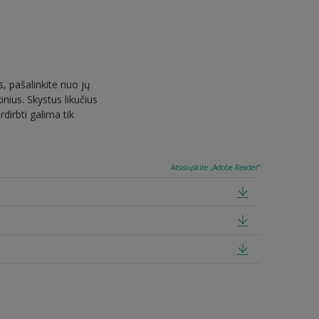
, pašalinkite nuo jų
inius. Skystus likučius
dirbti galima tik
Atsisiųskite „Adobe Reader“