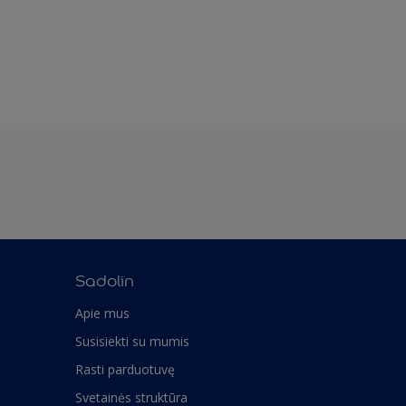
Sadolin
Apie mus
Susisiekti su mumis
Rasti parduotuvę
Svetainės struktūra