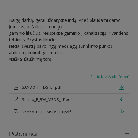
Baigę darbą, gerai uždarykite indą. Prieš plaudami darbo
įrankius, pašalinkite nuo jų
gaminio likučius. Neišpilkite gaminio į kanalizaciją ir vandens
telkinius. Skystus likučius
reikia išvežti į pavojingų medžiagų surinkimo punktą;
atiduoti perdirbti galima tik
visiškai ištuštintą tarą.
Atsisiųskite „Adobe Reader“
SANDO_F_TDS_LT.pdf
Sando_F_BW_MSDS_LT.pdf
Sando_F_BC_MSDS_LT.pdf
Patarimai