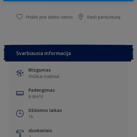
Pridėti prie darbo vietos
Rasti parduotuvę
Svarbiausia informacija
Blizgumas
Visiškai matiniai
Padengimas
6-8m²/l
Džiūvimo laikas
1h
sluoksniais
2