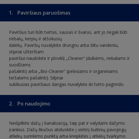
1.
Paviršiaus paruošimas
Paviršius turi būti tvirtas, sausas ir švarus, ant jo negali būti
riebalų, kerpių ir atšokusių
dalelių. Paviršių nuvalykite drungnu arba šiltu vandeniu,
stipriai užterštam
paviršiui naudokite ir ploviklį „Cleaner“ (dulkėms, riebalams ir
suodžiams
pašalinti) arba „Bio-Cleaner“ (pelėsiams ir organiniams
teršalams pašalinti). Silpnai
sukibusias paviršiaus dangas nuvalykite iki tvirto pagrindo.
2.
Po naudojimo
Neišpilkite dažų į kanalizaciją, taip pat ir valydami dažymo
įrankius. Dažų likučius atiduokite į vietinį buitinių pavojingų
atliekų surinkimo punktą arba kreipkitės į atliekų tvarkymo