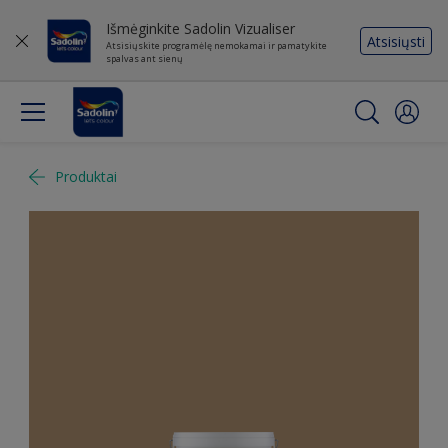
Išmėginkite Sadolin Vizualiser
Atsisiųsti
Atsisiųskite programėlę nemokamai ir pamatykite
spalvas ant sienų
Produktai