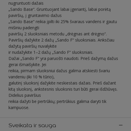
nugruntuoti dažais
„Sando Base“. Gruntuojant labai įgeriantį, labai porėtą
paviršių, į gruntavimo dažus
„Sando Base“ reikia įpilti iki 25% švaraus vandens ir gautu
mišiniu padengti
paviršių 2 sluoksniais metodu „drėgnas ant drėgno“.
Paviršių dažykite 2 dažų „Sando F“ sluoksniais. Anksčiau
dažytą paviršių nuvalykite
ir nudažykite 1–2 dažų „Sando F“ sluoksniais.
Dažai „Sando F“ yra paruošti naudoti. Prieš dažymą dažus
gerai išmaišykite. Jei
reikia, pirmam sluoksniui dažus galima atskiesti švariu
vandeniu (iki 10 % tūrio),
galutinį sluoksnį dažykite neskiestais dažais. Prieš dažant
kitą sluoksnį, ankstesnis sluoksnis turi būti gerai išdžiūvęs.
Didelius paviršius
reikia dažyti be pertrūkių; pertrūkius galima daryti tik
kampuose.
Sveikata ir sauga