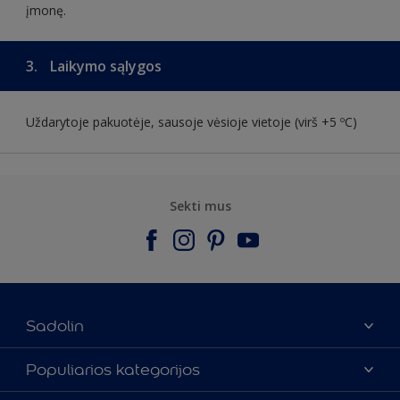
įmonę.
3.
Laikymo sąlygos
Uždarytoje pakuotėje, sausoje vėsioje vietoje (virš +5 ºC)
Sekti mus
Sadolin
Apie mus
Populiarios kategorijos
Susisiekti su mumis