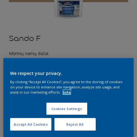
Sando F
Mūrinių namų dažai
E8.20.60
We respect your privacy.
Pakeisti spalvą
By clicking “Accept All Cookies”, you agree to the storing of cookies
on your device to enhance site navigation, analyze site usage, and
Dydis
assist in our marketing efforts.
Info
1 l
10 l
Cookies Settings
Kiekis
Dažų kiekio skaičiuoklė
Accept All Cookies
Reject All
Skaičiuoti