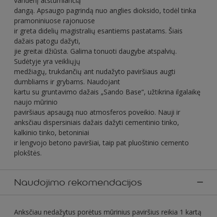
vandenį atstumiančią
dangą. Apsaugo pagrindą nuo anglies dioksido, todėl tinka
pramoniniuose rajonuose
ir greta didelių magistralių esantiems pastatams. Šiais
dažais patogu dažyti,
jie greitai džiūsta. Galima tonuoti daugybe atspalvių.
Sudėtyje yra veikliųjų
medžiagų, trukdančių ant nudažyto paviršiaus augti
dumbliams ir grybams. Naudojant
kartu su gruntavimo dažais „Sando Base“, užtikrina ilgalaikę
naujo mūrinio
paviršiaus apsaugą nuo atmosferos poveikio. Nauji ir
anksčiau dispersiniais dažais dažyti cementinio tinko,
kalkinio tinko, betoniniai
ir lengvojo betono paviršiai, taip pat pluoštinio cemento
plokštės.
Naudojimo rekomendacijos
Anksčiau nedažytus porėtus mūrinius paviršius reikia 1 kartą