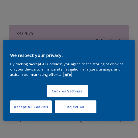
X4.09.76
Pakeisti spalvą
We respect your privacy.
Dydis
By clicking “Accept All Cookies”, you agree to the storing of cookies
1 l
2,5 l
on your device to enhance site navigation, analyze site usage, and
assist in our marketing efforts.
Info
Kiekis
Dažų kiekio skaičiuoklė
Cookies Settings
Skaičiuoti
Accept All Cookies
Reject All
Pridėti prie darbo vietos
Rasti parduotuvę