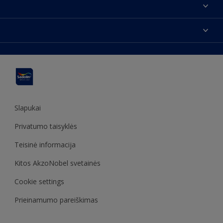
Apie mus
Susisiekti su mumis
Spalvos
Rasti parduotuvę
Produktai
Svetainės struktūra
Prieinamumas
Įkvėpimas
Spalvų tikslumas
Dekoravimo patarimai
Sadolin Metų spalva
Slapukai
Privatumo taisyklės
Teisinė informacija
Kitos AkzoNobel svetainės
Cookie settings
Prieinamumo pareiškimas