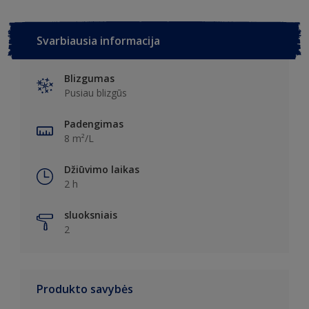
Svarbiausia informacija
Blizgumas
Pusiau blizgūs
Padengimas
8 m²/L
Džiūvimo laikas
2 h
sluoksniais
2
Produkto savybės