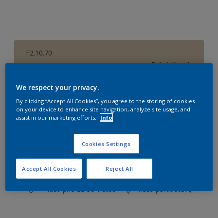
F2.10.70
Pakeisti spalvą
We respect your privacy.
Dydis
By clicking “Accept All Cookies”, you agree to the storing of cookies
1 l
2,5 l
on your device to enhance site navigation, analyze site usage, and
assist in our marketing efforts.
Info
Kiekis
Dažų kiekio skaičiuoklė
Cookies Settings
Skaičiuoti
Accept All Cookies
Reject All
Pridėti prie darbo vietos
Rasti parduotuvę