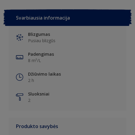
Svarbiausia informacija
Blizgumas
Pusiau blizgūs
Padengimas
8 m²/L
Džiūvimo laikas
2 h
Sluoksniai
2
Produkto savybės