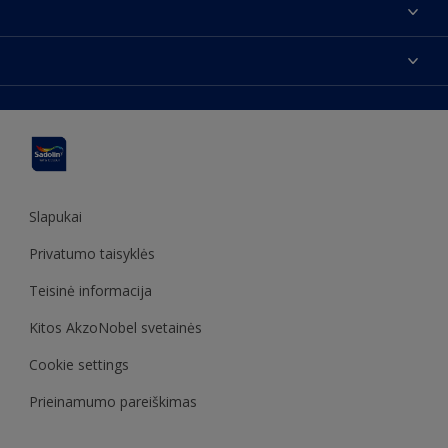
Apie mus
Susisiekti su mumis
Spalvos
Rasti parduotuvę
Produktai
Svetainės struktūra
Prieinamumas
Įkvėpimas
Spalvų tikslumas
Dekoravimo patarimai
Sadolin Metų spalva
Slapukai
Privatumo taisyklės
Teisinė informacija
Kitos AkzoNobel svetainės
Cookie settings
Prieinamumo pareiškimas