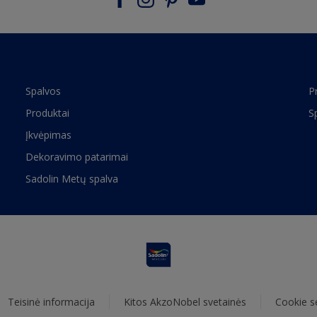
Spalvos
P
Produktai
S
Įkvėpimas
Dekoravimo patarimai
Sadolin Metų spalva
Teisinė informacija
Kitos AkzoNobel svetainės
Cookie s