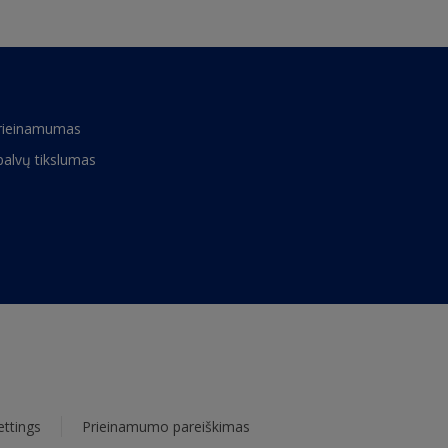
rieinamumas
palvų tikslumas
ettings
Prieinamumo pareiškimas