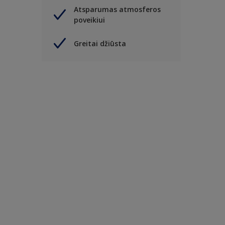
Atsparumas atmosferos
poveikiui
Greitai džiūsta