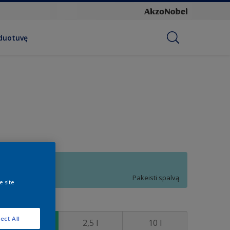
rduotuvę
Q0.18.75
Pakeisti spalvą
e site
ydis
ect All
1 l
2,5 l
10 l