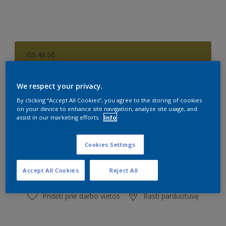
G5.46.50
Pakeisti spalvą
We respect your privacy.
Dydis
By clicking “Accept All Cookies”, you agree to the storing of cookies
on your device to enhance site navigation, analyze site usage, and
1 l
2,5 l
assist in our marketing efforts.
Info
Kiekis
Dažų kiekio skaičiuoklė
Cookies Settings
Skaičiuoti
Accept All Cookies
Reject All
Pridėti prie darbo vietos
Rasti parduotuvę