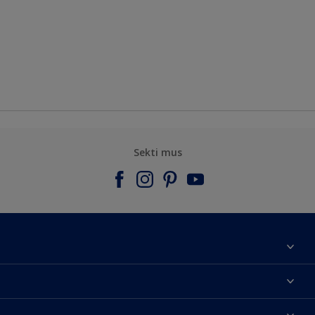
Sekti mus
Apie mus
Susisiekti su mumis
Spalvos