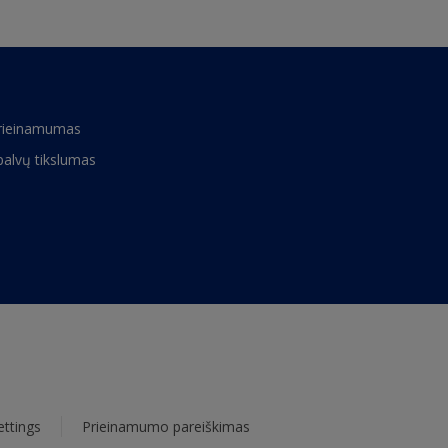
rieinamumas
palvų tikslumas
ettings
Prieinamumo pareiškimas