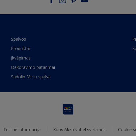
Spalvos
P
Produktai
S
Įkvėpimas
Dekoravimo patarimai
Sadolin Metų spalva
Teisinė informacija
Kitos AkzoNobel svetainės
Cookie s