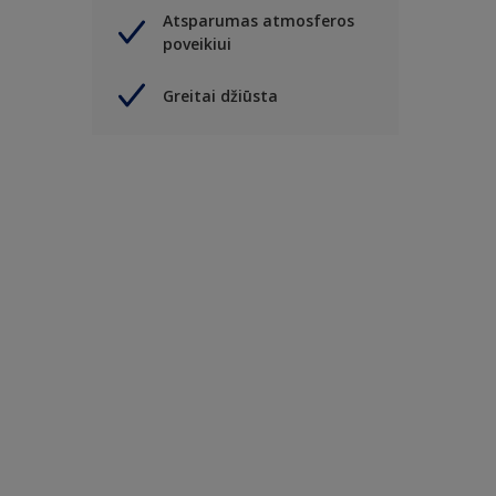
Atsparumas atmosferos
poveikiui
Greitai džiūsta