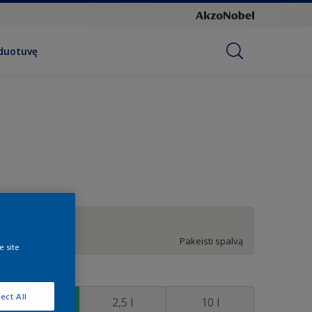
rduotuvę
LN.00.87
Pakeisti spalvą
e site
ydis
ect All
1 l
2,5 l
10 l