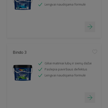
Lengvai naudojama formulė
Bindo 3
Giliai matiniai lubų ir sienų dažai
Paslepia paviršiaus defektus
Lengvai naudojama formulė