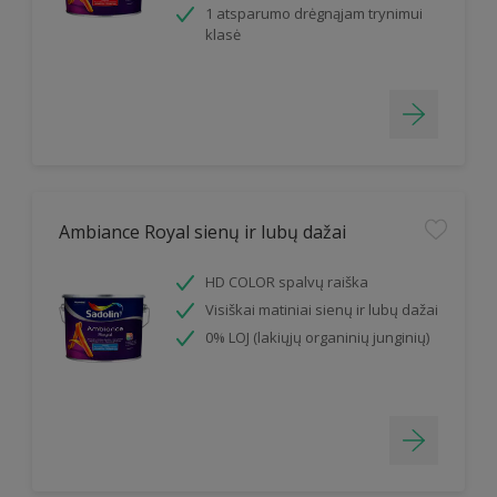
1 atsparumo drėgnąjam trynimui
klasė
Ambiance Royal sienų ir lubų dažai
HD COLOR spalvų raiška
Visiškai matiniai sienų ir lubų dažai
0% LOJ (lakiųjų organinių junginių)