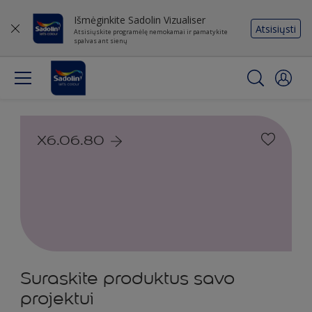
Išmėginkite Sadolin Vizualiser
Atsisiųsti
Atsisiųskite programėlę nemokamai ir pamatykite
spalvas ant sienų
X6.06.80
Suraskite produktus savo
projektui