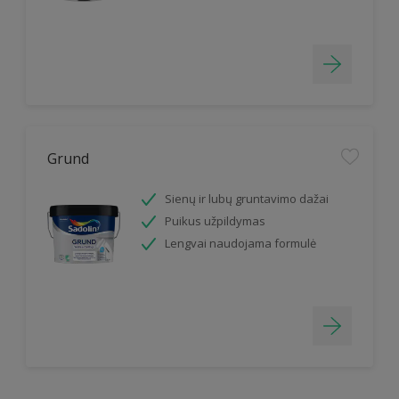
Grund
Sienų ir lubų gruntavimo dažai
Puikus užpildymas
Lengvai naudojama formulė