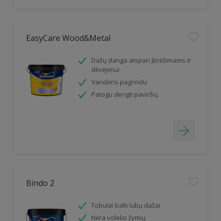
EasyCare Wood&Metal
Dažų danga atspari įbrėžimams ir
dėvėjimui
Vandens pagrindu
Patogu dengti paviršių
Bindo 2
Tobulai balti lubų dažai
Nėra volelio žymių