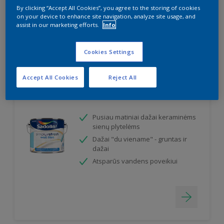
Sudaro dilimui atsparų paviršių
By clicking “Accept All Cookies”, you agree to the storing of cookies
on your device to enhance site navigation, analyze site usage, and
assist in our marketing efforts.
Info
Cookies Settings
Accept All Cookies
Reject All
Simply Refresh Wall Tiles
Pusiau matiniai dažai keraminėms
sienų plytelėms
Dažai "du viename" - gruntas ir
dažai
Atsparūs vandens poveikiui