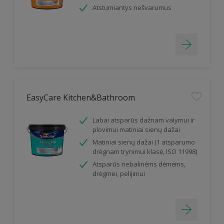
Atstumiantys nešvarumus
EasyCare Kitchen&Bathroom
Labai atsparūs dažnam valymui ir
plovimui matiniai sienų dažai
Matiniai sienų dažai (1 atsparumo
drėgnam trynimui klasė, ISO 11998)
Atsparūs riebalinėms dėmėms,
drėgmei, pelijimui