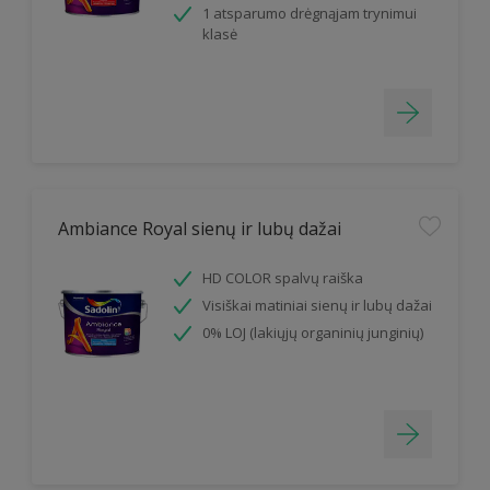
1 atsparumo drėgnąjam trynimui
klasė
Ambiance Royal sienų ir lubų dažai
HD COLOR spalvų raiška
Visiškai matiniai sienų ir lubų dažai
0% LOJ (lakiųjų organinių junginių)