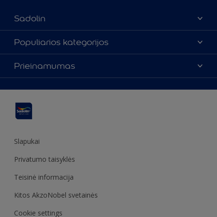
Sadolin
Apie mus
Populiarios kategorijos
Susisiekti su mumis
Spalvos
Prieinamumas
Rasti parduotuvę
Produktai
Svetainės struktūra
Prieinamumas
Įkvėpimas
Spalvų tikslumas
Dekoravimo patarimai
Sadolin Metų spalva
Slapukai
Privatumo taisyklės
Teisinė informacija
Kitos AkzoNobel svetainės
Cookie settings