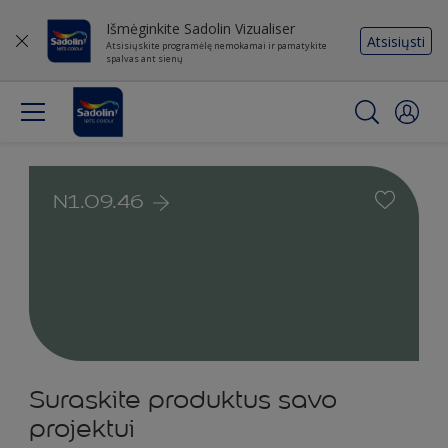
Išmėginkite Sadolin Vizualiser
Atsisiųsti
Atsisiųskite programėlę nemokamai ir pamatykite
spalvas ant sienų
N1.09.46
Suraskite produktus savo
projektui