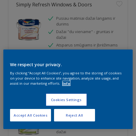
Simply Refresh Windows & Doors
Pusiau matiniai dažai langams ir
durims
Dažai "du viename" - gruntas ir
dažai
Atsparus smūgiams ir įbrėžimams
We respect your privacy.
By clicking “Accept All Cookies”, you agree to the storing of cookies
on your device to enhance site navigation, analyze site usage, and
assist in our marketing efforts.
Info
Simply Refresh Floors & Stairs
Cookies Settings
Pusiau matiniai dažai grindims ir
Accept All Cookies
Reject All
laiptams
Dažai "du viename" - gruntas ir
dažai