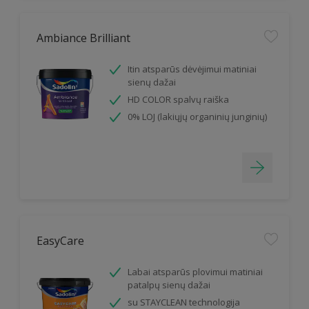
Ambiance Brilliant
Itin atsparūs dėvėjimui matiniai
sienų dažai
HD COLOR spalvų raiška
0% LOJ (lakiųjų organinių junginių)
EasyCare
Labai atsparūs plovimui matiniai
patalpų sienų dažai
su STAYCLEAN technologija