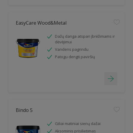
EasyCare Wood&Metal
Dažų danga atspari įbrėžimams ir
dėvėjimui
Vandens pagrindu
Patogu dengti paviršių
Bindo 5
Giliai matiniai sienų dažai
Aksominis prisilietimas