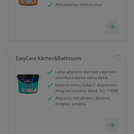
Atstumiantys nešvarumus
EasyCare Kitchen&Bathroom
Labai atsparūs dažnam valymui ir
plovimui matiniai sienų dažai
Matiniai sienų dažai (1 atsparumo
drėgnam trynimui klasė, ISO 11998)
Atsparūs riebalinėms dėmėms,
drėgmei, pelijimui