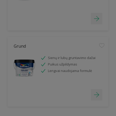
Grund
Sienų ir lubų gruntavimo dažai
Puikus užpildymas
Lengvai naudojama formulė