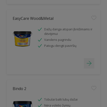
EasyCare Wood&Metal
Dažų danga atspari įbrėžimams ir
dėvėjimui
Vandens pagrindu
Patogu dengti paviršių
Bindo 2
Tobulai balti lubų dažai
Nėra volelio žymių