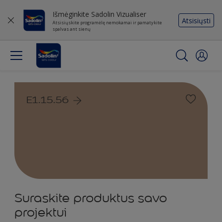
Išmėginkite Sadolin Vizualiser
Atsisiųsti
Atsisiųskite programėlę nemokamai ir pamatykite
spalvas ant sienų
E1.15.56
Suraskite produktus savo
projektui