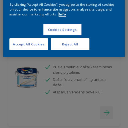
Sudaro dilimui atsparų paviršių
By clicking “Accept All Cookies”, you agree to the storing of cookies
on your device to enhance site navigation, analyze site usage, and
assist in our marketing efforts.
Info
Cookies Settings
Accept All Cookies
Reject All
Simply Refresh Wall Tiles
Pusiau matiniai dažai keraminėms
sienų plytelėms
Dažai "du viename" - gruntas ir
dažai
Atsparūs vandens poveikiui