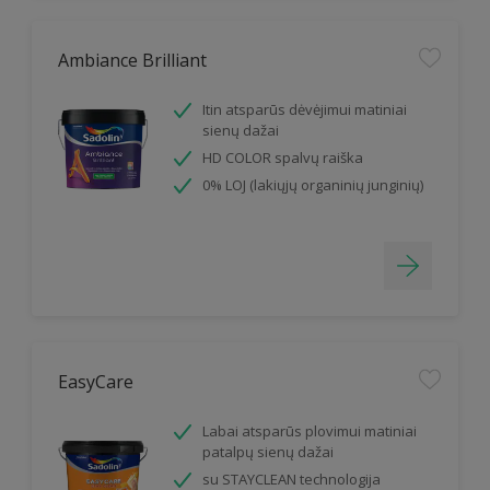
Ambiance Brilliant
Itin atsparūs dėvėjimui matiniai
sienų dažai
HD COLOR spalvų raiška
0% LOJ (lakiųjų organinių junginių)
EasyCare
Labai atsparūs plovimui matiniai
patalpų sienų dažai
su STAYCLEAN technologija