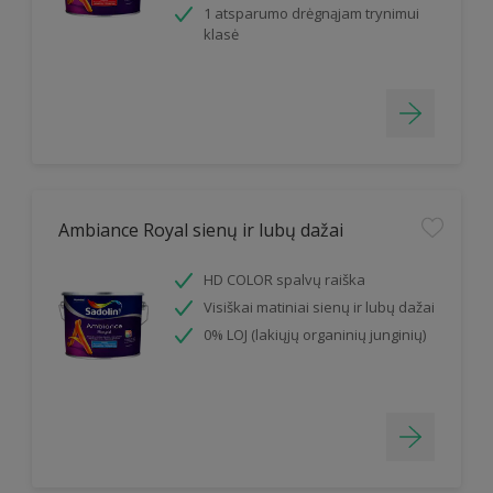
1 atsparumo drėgnąjam trynimui
klasė
Ambiance Royal sienų ir lubų dažai
HD COLOR spalvų raiška
Visiškai matiniai sienų ir lubų dažai
0% LOJ (lakiųjų organinių junginių)