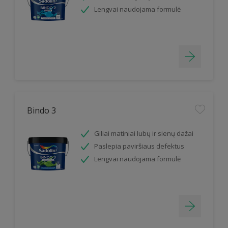
Lengvai naudojama formulė
Bindo 3
Giliai matiniai lubų ir sienų dažai
Paslepia paviršiaus defektus
Lengvai naudojama formulė