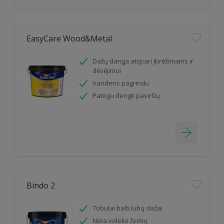
EasyCare Wood&Metal
Dažų danga atspari įbrėžimams ir
dėvėjimui
Vandens pagrindu
Patogu dengti paviršių
Bindo 2
Tobulai balti lubų dažai
Nėra volelio žymių