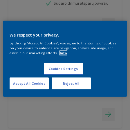
Sudaro dilimui atsparų paviršių
We respect your privacy.
By clicking “Accept All Cookies”, you agree to the storing of cookies
on your device to enhance site navigation, analyze site usage, and
assist in our marketing efforts.
Info
Simply Refresh Wall Tiles
Pusiau matiniai dažai keraminėms
Cookies Settings
sienų plytelėms
Dažai "du viename" - gruntas ir
Accept All Cookies
Reject All
dažai
Atsparūs vandens poveikiui