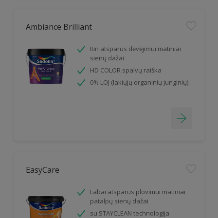
Ambiance Brilliant
Itin atsparūs dėvėjimui matiniai
sienų dažai
HD COLOR spalvų raiška
0% LOJ (lakiųjų organinių junginių)
EasyCare
Labai atsparūs plovimui matiniai
patalpų sienų dažai
su STAYCLEAN technologija