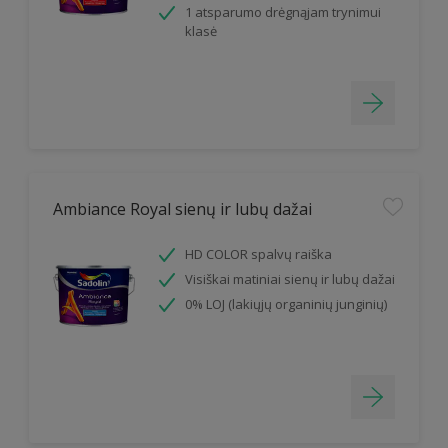
1 atsparumo drėgnąjam trynimui
klasė
Ambiance Royal sienų ir lubų dažai
HD COLOR spalvų raiška
Visiškai matiniai sienų ir lubų dažai
0% LOJ (lakiųjų organinių junginių)