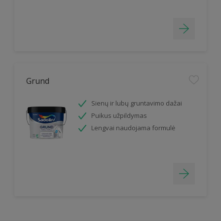
Grund
Sienų ir lubų gruntavimo dažai
Puikus užpildymas
Lengvai naudojama formulė