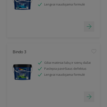
Lengvai naudojama formulė
Bindo 3
Giliai matiniai lubų ir sienų dažai
Paslepia paviršiaus defektus
Lengvai naudojama formulė