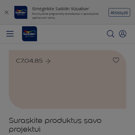
Išmėginkite Sadolin Vizualiser
Atsisiųsti
Atsisiųskite programėlę nemokamai ir pamatykite
spalvas ant sienų
C7.04.85
Suraskite produktus savo
projektui