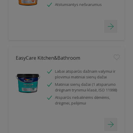
Atstumiantys nešvarumus
EasyCare Kitchen&Bathroom
Labai atsparūs dažnam valymui ir
plovimui matiniai sienų dažai
Matiniai sienų dažai (1 atsparumo
drėgnam trynimui klasė, ISO 11998)
Atsparūs riebalinėms dėmėms,
drėgmei, pelijimui