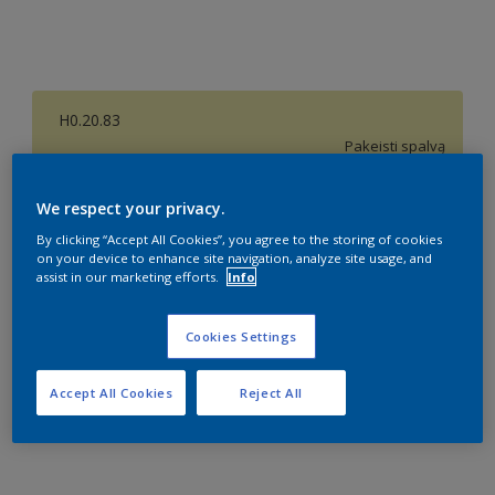
H0.20.83
Pakeisti spalvą
Dydis
We respect your privacy.
1 l
2,5 l
10 l
By clicking “Accept All Cookies”, you agree to the storing of cookies
on your device to enhance site navigation, analyze site usage, and
assist in our marketing efforts.
Info
Kiekis
Dažų kiekio skaičiuoklė
Cookies Settings
Skaičiuoti
Accept All Cookies
Reject All
Pridėti prie darbo vietos
Rasti parduotuvę