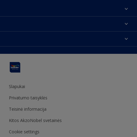
Apie mus
Susisiekti su mumis
Spalvos
Rasti parduotuvę
Produktai
Svetainės struktūra
Prieinamumas
Įkvėpimas
Spalvų tikslumas
Dekoravimo patarimai
Sadolin Metų spalva
Slapukai
Privatumo taisyklės
Teisinė informacija
Kitos AkzoNobel svetainės
Cookie settings