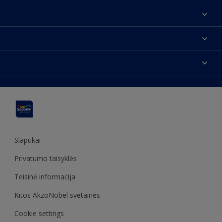
Apie mus
Susisiekti su mumis
Spalvos
Rasti parduotuvę
Produktai
Svetainės struktūra
Prieinamumas
Įkvėpimas
Spalvų tikslumas
Dekoravimo patarimai
Sadolin Metų spalva
Slapukai
Privatumo taisyklės
Teisinė informacija
Kitos AkzoNobel svetainės
Cookie settings