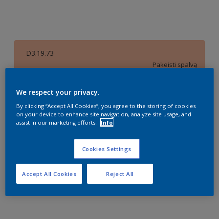
D3.19.73
Pakeisti spalvą
Dydis
We respect your privacy.
1 l
2,5 l
10 l
By clicking “Accept All Cookies”, you agree to the storing of cookies
on your device to enhance site navigation, analyze site usage, and
assist in our marketing efforts.
Info
Kiekis
Dažų kiekio skaičiuoklė
Cookies Settings
Skaičiuoti
Accept All Cookies
Reject All
Pridėti prie darbo vietos
Rasti parduotuvę