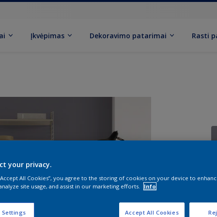
ai
Įkvėpimas
Dekoravimo patarimai
Rasti 
ct your privacy.
D
 “Accept All Cookies”, you agree to the storing of cookies on your device to enhanc
analyze site usage, and assist in our marketing efforts.
Info
 Settings
Accept All Cookies
Rej