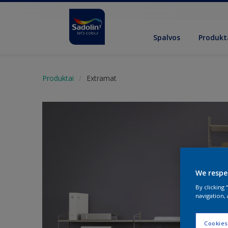
Spalvos
Produkt
Produktai
Extramat
We respe
By clicking
navigation, 
Cookies