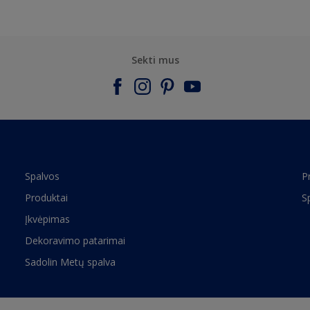
Sekti mus
Spalvos
P
Produktai
S
Įkvėpimas
Dekoravimo patarimai
Sadolin Metų spalva