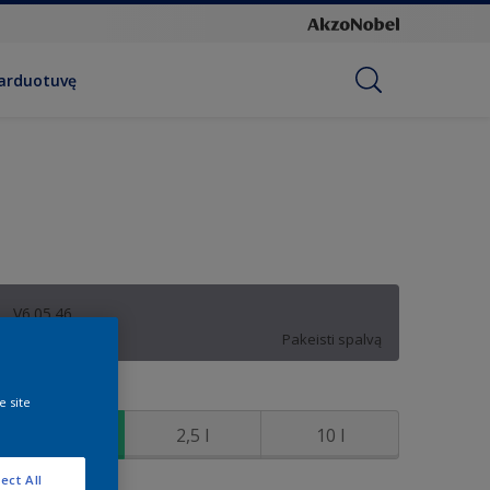
parduotuvę
V6.05.46
Pakeisti spalvą
ydis
e site
1 l
2,5 l
10 l
ect All