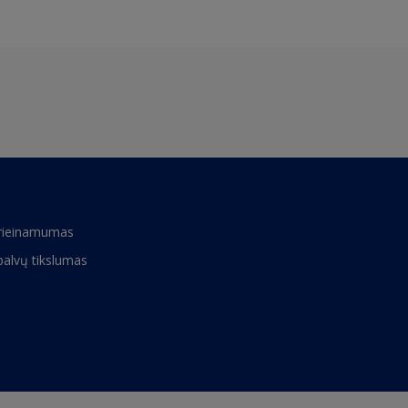
rieinamumas
palvų tikslumas