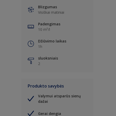
Blizgumas
Visiškai matiniai
Padengimas
10 m²/l
Džiūvimo laikas
1h
sluoksniais
2
Produkto savybės
Valymui atsparūs sienų
dažai
Gerai dengia