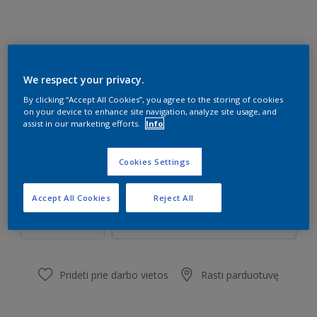
Heart Wood COTY18
We respect your privacy.
Pakeisti spalvą
By clicking “Accept All Cookies”, you agree to the storing of cookies
on your device to enhance site navigation, analyze site usage, and
assist in our marketing efforts.
Info
Dydis
1 l
5 l
Cookies Settings
Kiekis
Dažų kiekio skaičiuoklė
Accept All Cookies
Reject All
Skaičiuoti
Pridėti prie darbo vietos
Rasti parduotuvę