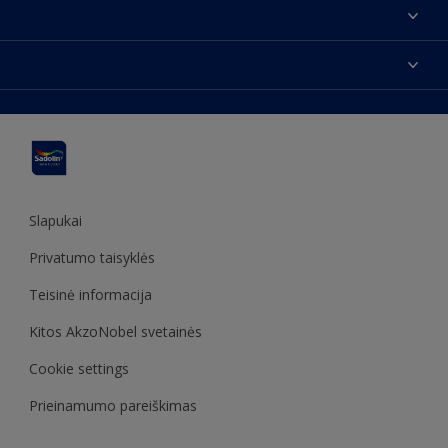
Apie mus
Susisiekti su mumis
Spalvos
Rasti parduotuvę
Produktai
Svetainės struktūra
Prieinamumas
Įkvėpimas
Spalvų tikslumas
Dekoravimo patarimai
Sadolin Metų spalva
Slapukai
Privatumo taisyklės
Teisinė informacija
Kitos AkzoNobel svetainės
Cookie settings
Prieinamumo pareiškimas