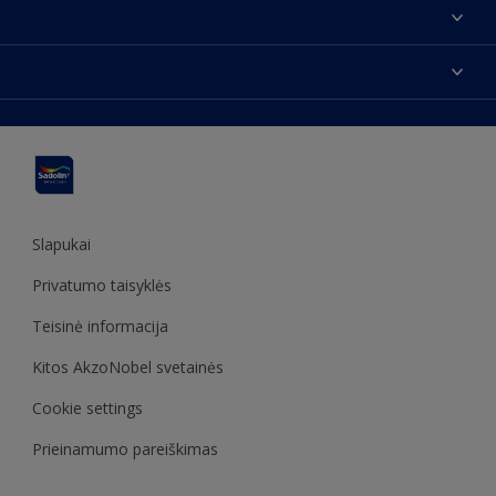
Apie mus
Susisiekti su mumis
Spalvos
Rasti parduotuvę
Produktai
Svetainės struktūra
Prieinamumas
Įkvėpimas
Spalvų tikslumas
Dekoravimo patarimai
Sadolin Metų spalva
Slapukai
Privatumo taisyklės
Teisinė informacija
Kitos AkzoNobel svetainės
Cookie settings
Prieinamumo pareiškimas