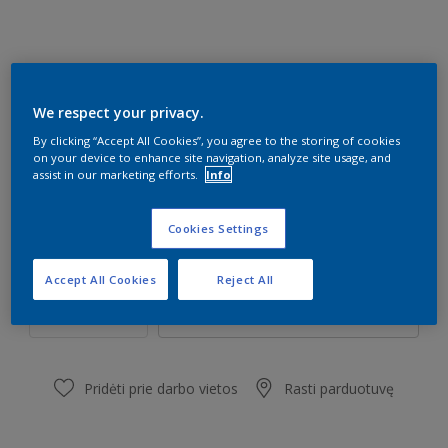
K2.30.40
We respect your privacy.
Pakeisti spalvą
By clicking “Accept All Cookies”, you agree to the storing of cookies
on your device to enhance site navigation, analyze site usage, and
assist in our marketing efforts.
Info
Dydis
1 l
5 l
Cookies Settings
Kiekis
Dažų kiekio skaičiuoklė
Accept All Cookies
Reject All
Skaičiuoti
Pridėti prie darbo vietos
Rasti parduotuvę