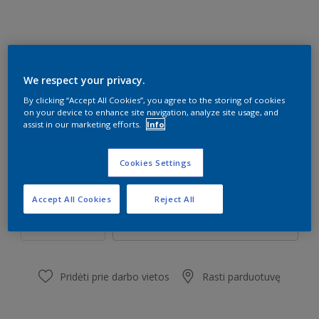
L7.50.30
We respect your privacy.
Pakeisti spalvą
By clicking “Accept All Cookies”, you agree to the storing of cookies
on your device to enhance site navigation, analyze site usage, and
assist in our marketing efforts.
Info
Dydis
1 l
5 l
Cookies Settings
Kiekis
Dažų kiekio skaičiuoklė
Accept All Cookies
Reject All
Skaičiuoti
Pridėti prie darbo vietos
Rasti parduotuvę