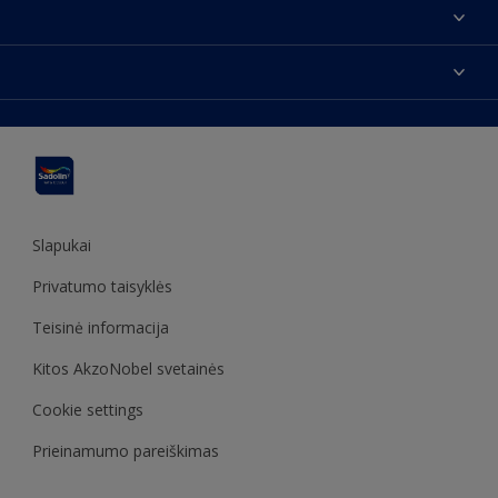
Apie mus
Susisiekti su mumis
Spalvos
Rasti parduotuvę
Produktai
Svetainės struktūra
Prieinamumas
Įkvėpimas
Spalvų tikslumas
Dekoravimo patarimai
Sadolin Metų spalva
Slapukai
Privatumo taisyklės
Teisinė informacija
Kitos AkzoNobel svetainės
Cookie settings
Prieinamumo pareiškimas