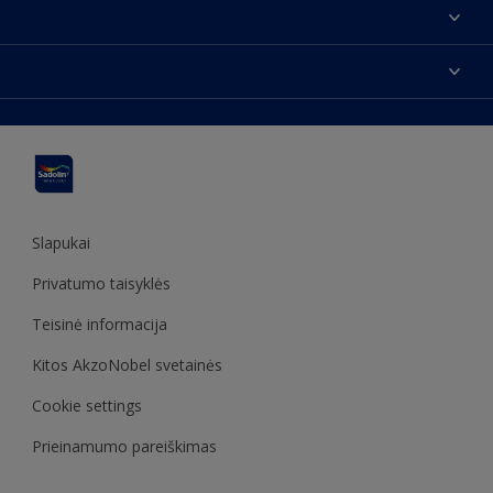
Apie mus
Susisiekti su mumis
Spalvos
Rasti parduotuvę
Produktai
Svetainės struktūra
Prieinamumas
Įkvėpimas
Spalvų tikslumas
Dekoravimo patarimai
Sadolin Metų spalva
Slapukai
Privatumo taisyklės
Teisinė informacija
Kitos AkzoNobel svetainės
Cookie settings
Prieinamumo pareiškimas