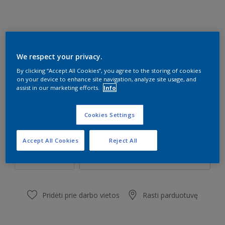
F5.18.84
We respect your privacy.
Pakeisti spalvą
By clicking “Accept All Cookies”, you agree to the storing of cookies
on your device to enhance site navigation, analyze site usage, and
assist in our marketing efforts.
Info
Dydis
1 l
5 l
Cookies Settings
Kiekis
Dažų kiekio skaičiuoklė
Accept All Cookies
Reject All
Skaičiuoti
Pridėti prie darbo vietos
Rasti parduotuvę