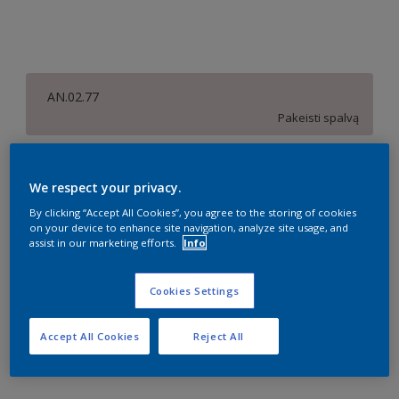
AN.02.77
Pakeisti spalvą
Dydis
We respect your privacy.
1 l
2,5 l
10 l
By clicking “Accept All Cookies”, you agree to the storing of cookies
on your device to enhance site navigation, analyze site usage, and
assist in our marketing efforts.
Info
Kiekis
Dažų kiekio skaičiuoklė
Skaičiuoti
Cookies Settings
Accept All Cookies
Reject All
Pridėti prie darbo vietos
Rasti parduotuvę