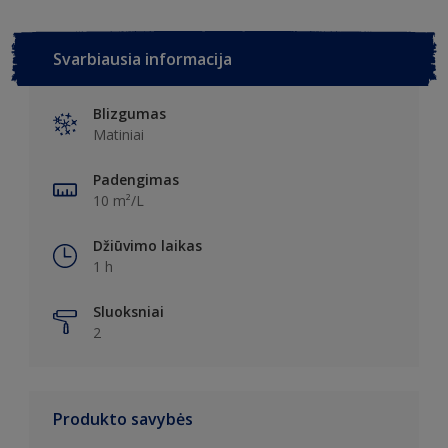
Svarbiausia informacija
Blizgumas
Matiniai
Padengimas
10 m²/L
Džiūvimo laikas
1 h
Sluoksniai
2
Produkto savybės