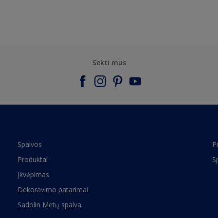
Sekti mus
Spalvos
P
Produktai
S
Įkvėpimas
Dekoravimo patarimai
Sadolin Metų spalva