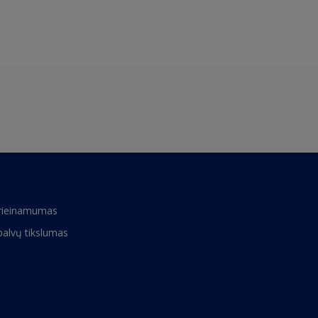
rieinamumas
palvų tikslumas