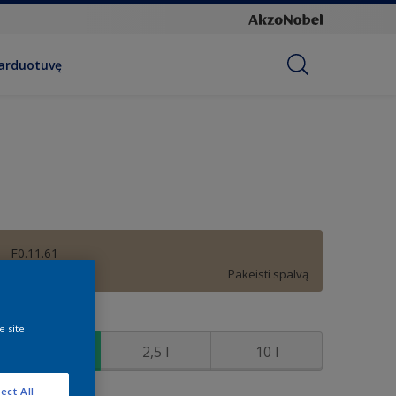
parduotuvę
F0.11.61
Pakeisti spalvą
ydis
e site
1 l
2,5 l
10 l
ect All