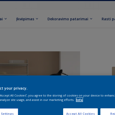
ai
Įkvėpimas
Dekoravimo patarimai
Rasti 
ct your privacy.
D
 “Accept All Cookies”, you agree to the storing of cookies on your device to enhanc
analyze site usage, and assist in our marketing efforts.
Info
 Settings
Accept All Cookies
Rej