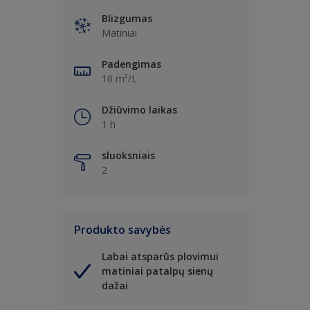
Blizgumas
Matiniai
Padengimas
10 m²/L
Džiūvimo laikas
1 h
sluoksniais
2
Produkto savybės
Labai atsparūs plovimui
matiniai patalpų sienų
dažai