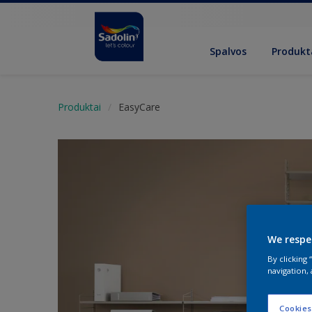
Spalvos
Produkt
Produktai
EasyCare
We respe
By clicking
navigation, 
Cookies