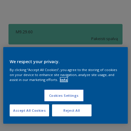
M9.29.60
Pakeisti spalvą
Dydis
We respect your privacy.
1 l
2,5 l
10 l
By clicking “Accept All Cookies”, you agree to the storing of cookies
on your device to enhance site navigation, analyze site usage, and
assist in our marketing efforts.
Info
Kiekis
Dažų kiekio skaičiuoklė
Skaičiuoti
Cookies Settings
Accept All Cookies
Reject All
Pridėti prie darbo vietos
Rasti parduotuvę