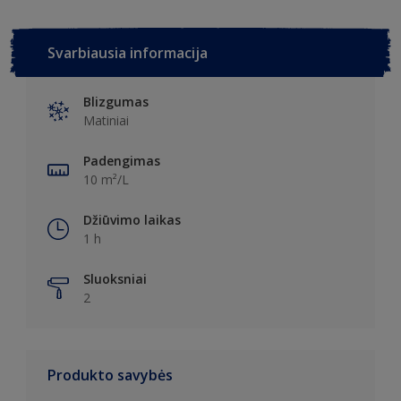
Svarbiausia informacija
Blizgumas
Matiniai
Padengimas
10 m²/L
Džiūvimo laikas
1 h
Sluoksniai
2
Produkto savybės