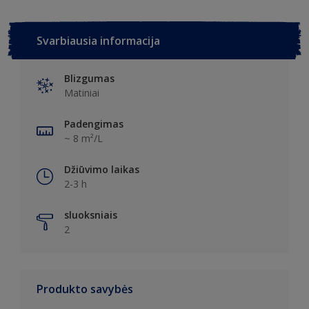
Svarbiausia informacija
Blizgumas
Matiniai
Padengimas
~ 8 m²/L
Džiūvimo laikas
2-3 h
sluoksniais
2
Produkto savybės