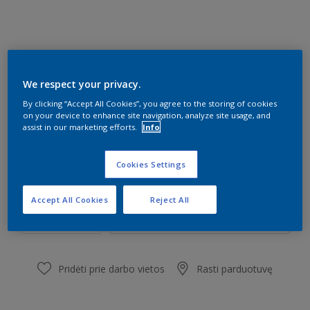
T4.16.56
We respect your privacy.
Pakeisti spalvą
By clicking “Accept All Cookies”, you agree to the storing of cookies
on your device to enhance site navigation, analyze site usage, and
assist in our marketing efforts.
Info
Dydis
0,7 l
2,75 l
4,7 l
Cookies Settings
Kiekis
Dažų kiekio skaičiuoklė
Accept All Cookies
Reject All
Skaičiuoti
Pridėti prie darbo vietos
Rasti parduotuvę