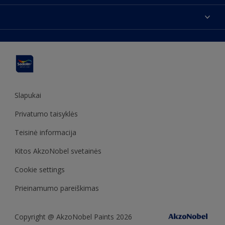
Susisiekti su mumis
Spalvos
Rasti parduotuvę
Produktai
Svetainės struktūra
Prieinamumas
Įkvėpimas
Spalvų tikslumas
Dekoravimo patarimai
Sadolin Metų spalva
Slapukai
Privatumo taisyklės
Teisinė informacija
Kitos AkzoNobel svetainės
Cookie settings
Prieinamumo pareiškimas
Copyright @ AkzoNobel Paints 2026