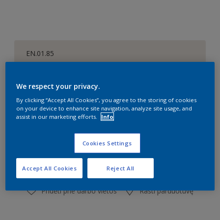
EN.01.85
Pakeisti spalvą
We respect your privacy.
Dydis
By clicking “Accept All Cookies”, you agree to the storing of cookies
1 l
2,5 l
on your device to enhance site navigation, analyze site usage, and
assist in our marketing efforts.
Info
Kiekis
Dažų kiekio skaičiuoklė
Cookies Settings
Skaičiuoti
Accept All Cookies
Reject All
Pridėti prie darbo vietos
Rasti parduotuvę