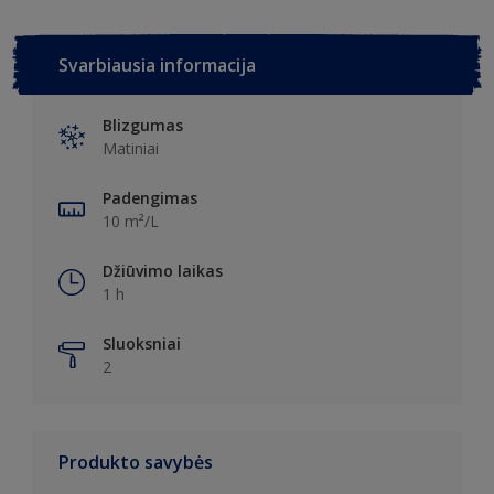
Svarbiausia informacija
Blizgumas
Matiniai
Padengimas
10 m²/L
Džiūvimo laikas
1 h
Sluoksniai
2
Produkto savybės