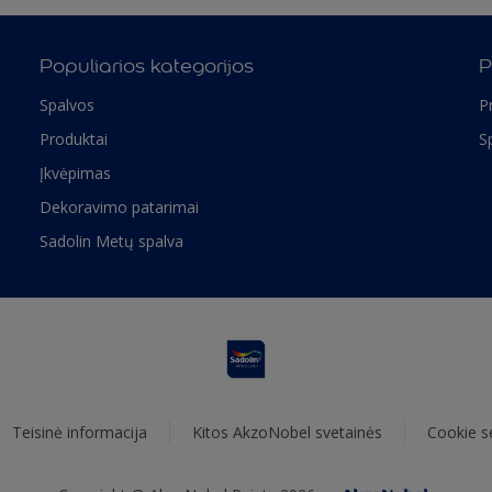
Populiarios kategorijos
P
Spalvos
P
Produktai
S
Įkvėpimas
Dekoravimo patarimai
Sadolin Metų spalva
Teisinė informacija
Kitos AkzoNobel svetainės
Cookie s