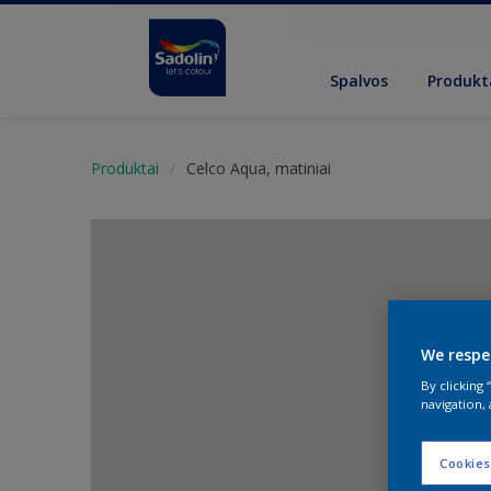
Spalvos
Produkt
Produktai
Celco Aqua, matiniai
We respe
By clicking
navigation, 
Cookies