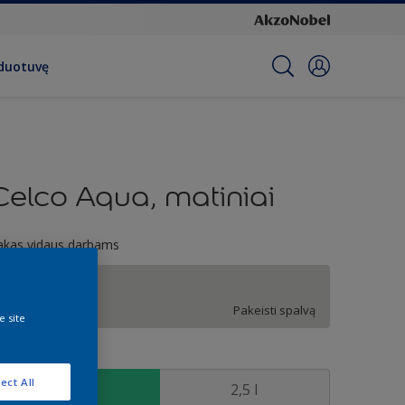
rduotuvę
Celco Aqua, matiniai
akas vidaus darbams
K0.03.81
Pakeisti spalvą
e site
ydis
ect All
1 l
2,5 l