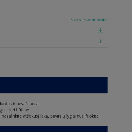
Atsisiųskite „Adobe Reader“
luotas ir nevaškuotas.
nis turi būti ne
šalinkite atšokusį laką, paviršių lygiai nušlifuokite.