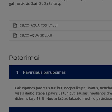
galima tik visiškai ištuštintą tarą.
CELCO_AQUA_TDS_LT.pdf
CELCO AQUA_SDL.pdf
Patarimai
1.
Paviršiaus paruošimas
Lakuojamas paviršius turi būti neapdulkėjęs, švarus, nerieba
Visais darbo etapais paviršius turi būti sausas, medienos drėg
didesnis kaip 18 %. Nuo anksčiau lakuoto medinio paviršiaus pa