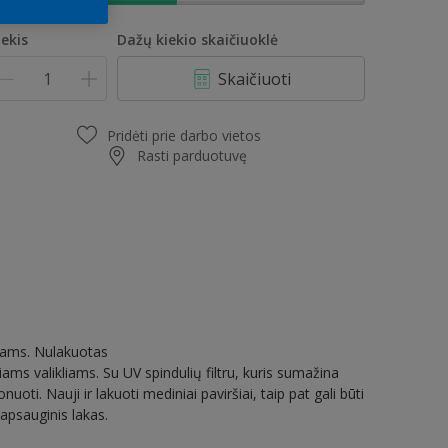
iekis
Dažų kiekio skaičiuoklė
Skaičiuoti
Pridėti prie darbo vietos
Rasti parduotuvę
rbams. Nulakuotas
iams valikliams. Su UV spindulių filtru, kuris sumažina
ti. Nauji ir lakuoti mediniai paviršiai, taip pat gali būti
apsauginis lakas.