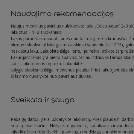
Naudojimo rekomendacijos
Naujus medinius paviršius nulakuokite laku „Celco Aqua“ 2–3 slu
lakuotus – 1–2 sluoksniais.
Lakas paruoštas naudoti; prieš naudojimą jį reikia kruopščiai išmai
pirmam sluoksniui laką galima atskiesti vandeniu (iki 10 %), galut
neskiestu laku. Lakuokite išilgai lentų; jei reikia, atlikite tarpinį šl
Lakuojant lakas yra pieno spalvos, tačiau išdžiūvęs tampa skaid
kai jis lakuojamas teptuku. Lakuokite
tolygiu sluoksniu išilgai medienos plaušų. Prieš lakuojant kitą s
šlifavimo nuvalykite nuo paviršiaus dulkes.
Sveikata ir sauga
Pabaigę darbą, gerai uždarykite lako indą. Prieš plaudami darbo į
nuo jų lako likučius. Neišpilkite gaminio į kanalizaciją ir vandens 
lako likučius reikia išvežti į pavojingų medžiagų surinkimo punktą