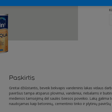
K
Paskirtis
Greitai džiūstantis, beveik bekvapis vandeninis lakas vidaus da
paviršius tampa atsparus plovimui, vandeniui, riebalams ir buitin
medienos tamsėjimą dėl saulės šviesos poveikio. Laką galima tonuo
naudojamas kaip betoninių, cementinio tinko ir plytinių paviršių 