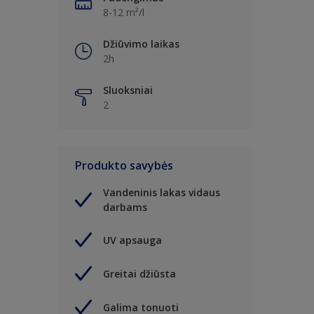
8-12 m²/l
Džiūvimo laikas
2h
Sluoksniai
2
Produkto savybės
Vandeninis lakas vidaus
darbams
UV apsauga
Greitai džiūsta
Galima tonuoti