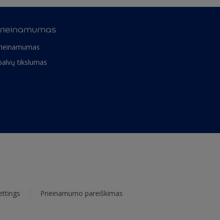
rieinamumas
rieinamumas
palvų tikslumas
ettings
Prieinamumo pareiškimas