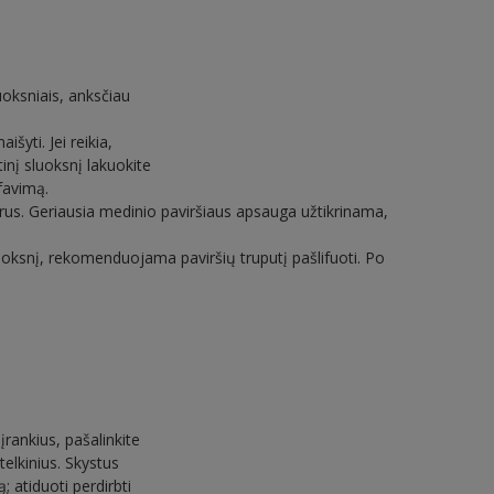
oksniais, anksčiau
šyti. Jei reikia,
inį sluoksnį lakuokite
ifavimą.
rus. Geriausia medinio paviršiaus apsauga užtikrinama,
luoksnį, rekomenduojama paviršių truputį pašlifuoti. Po
rankius, pašalinkite
telkinius. Skystus
; atiduoti perdirbti