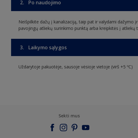
2.
Po naudojimo
Neišpilkite dažų į kanalizaciją, taip pat ir valydami dažymo įra
pavojingų atliekų surinkimo punktą arba kreipkitės į atliek
3.
Laikymo sąlygos
Uždarytoje pakuotėje, sausoje vėsioje vietoje (virš +5 ºC)
Sekti mus