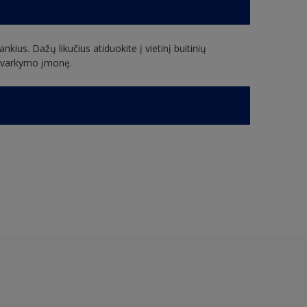
nkius. Dažų likučius atiduokite į vietinį buitinių
ų tvarkymo įmonę.