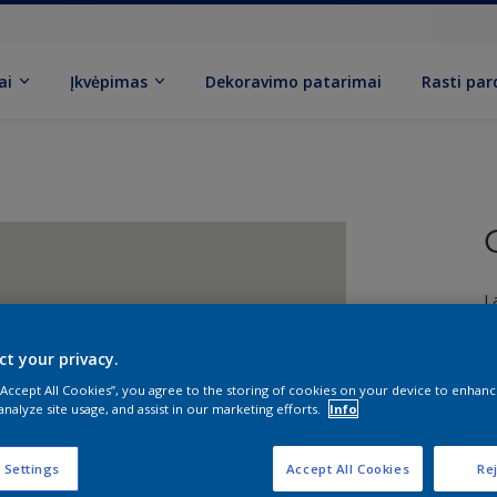
ai
Įkvėpimas
Dekoravimo patarimai
Rasti pa
L
ct your privacy.
 “Accept All Cookies”, you agree to the storing of cookies on your device to enhanc
analyze site usage, and assist in our marketing efforts.
Info
D
 Settings
Accept All Cookies
Rej