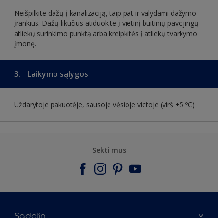
Neišpilkite dažų į kanalizaciją, taip pat ir valydami dažymo
įrankius. Dažų likučius atiduokite į vietinį buitinių pavojingų
atliekų surinkimo punktą arba kreipkitės į atliekų tvarkymo
įmonę.
3.
Laikymo sąlygos
Uždarytoje pakuotėje, sausoje vėsioje vietoje (virš +5 ºC)
Sekti mus
Sadolin