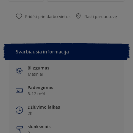
Pridėti prie darbo vietos
Rasti parduotuvę
Svarbiausia informacija
Blizgumas
Matiniai
Padengimas
8-12 m²/l
Džiūvimo laikas
2h
sluoksniais
2