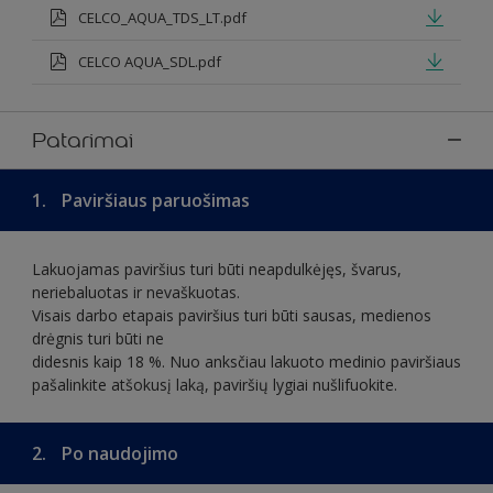
CELCO_AQUA_TDS_LT.pdf
CELCO AQUA_SDL.pdf
Patarimai
1.
Paviršiaus paruošimas
Lakuojamas paviršius turi būti neapdulkėjęs, švarus,
neriebaluotas ir nevaškuotas.
Visais darbo etapais paviršius turi būti sausas, medienos
drėgnis turi būti ne
didesnis kaip 18 %. Nuo anksčiau lakuoto medinio paviršiaus
pašalinkite atšokusį laką, paviršių lygiai nušlifuokite.
2.
Po naudojimo