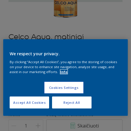
Celco Aqua, matiniai
Lakas vidaus darbams
We respect your privacy.
By clicking “Accept All Cookies”, you agree to the storing of cookies
NN.01.85
on your device to enhance site navigation, analyze site usage, and
Pakeisti spalvą
assist in our marketing efforts.
Info
Dydis
Cookies Settings
1 l
2,5 l
Accept All Cookies
Reject All
Kiekis
Dažų kiekio skaičiuoklė
Skaičiuoti