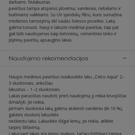
darbams. Nulakuotas
paviršius tampa atsparus plovimui, vandeniui, riebalams ir
buitiniams valikliams. Su UV spindulių filtru, kuris sumažina
medienos tamsėjimą dėl saulės šviesos poveikio. Laką
galima tonuoti. Nauji ir lakuoti mediniai paviršiai, taip pat
gali būti naudojamas kaip betoninių, cementinio tinko ir
plytinių paviršių apsauginis lakas.
Naudojimo rekomendacijos
Naujus medinius paviršius nulakuokite laku „Celco Aqua“ 2–
3 sluoksniais, anksčiau
lakuotus – 1–2 sluoksniais.
Lakas paruoštas naudoti; prieš naudojimą jį reikia kruopščiai
išmaišyti. Jei reikia,
pirmam sluoksniui laką galima atskiesti vandeniu (iki 10 %),
galutinį sluoksnį lakuokite
neskiestu laku. Lakuokite išilgai lentų; jei reikia, atlikite
tarpinį šlifavimą.
Lakuojant lakas yra pieno spalvos, tačiau išdžiūvęs tampa