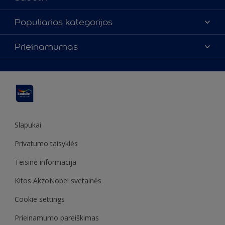
Apie mus
Populiarios kategorijos
Susisiekti su mumis
Spalvos
Prieinamumas
Rasti parduotuvę
Produktai
Svetainės struktūra
Prieinamumas
Įkvėpimas
Spalvų tikslumas
Dekoravimo patarimai
Sadolin Metų spalva
Slapukai
Privatumo taisyklės
Teisinė informacija
Kitos AkzoNobel svetainės
Cookie settings
Prieinamumo pareiškimas