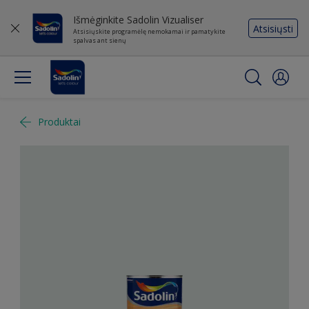
Išmėginkite Sadolin Vizualiser
Atsisiųsti
Atsisiųskite programėlę nemokamai ir pamatykite
spalvas ant sienų
Produktai