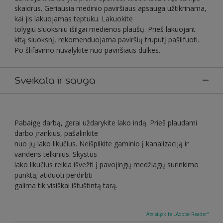
skaidrus. Geriausia medinio paviršiaus apsauga užtikrinama,
kai jis lakuojamas teptuku. Lakuokite
tolygiu sluoksniu išilgai medienos plaušų. Prieš lakuojant
kitą sluoksnį, rekomenduojama paviršių truputį pašlifuoti.
Po šlifavimo nuvalykite nuo paviršiaus dulkes.
Sveikata ir sauga
Pabaigę darbą, gerai uždarykite lako indą. Prieš plaudami
darbo įrankius, pašalinkite
nuo jų lako likučius. Neišpilkite gaminio į kanalizaciją ir
vandens telkinius. Skystus
lako likučius reikia išvežti į pavojingų medžiagų surinkimo
punktą; atiduoti perdirbti
galima tik visiškai ištuštintą tarą.
Atsisiųskite „Adobe Reader“