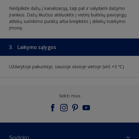
Neišpilkite dažų į kanalizaciją, taip pat ir valydami dažymo
įrankius. Dažų likučius atiduokite į vietinį buitinių pavojingų
atliekų surinkimo punktą arba kreipkitės į atliekų tvarkymo
įmonę.
3.
Laikymo sąlygos
Uždarytoje pakuotėje, sausoje vėsioje vietoje (virš +5 ºC)
Sekti mus
Sadolin