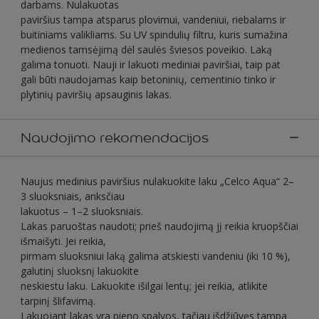
darbams. Nulakuotas
paviršius tampa atsparus plovimui, vandeniui, riebalams ir
buitiniams valikliams. Su UV spindulių filtru, kuris sumažina
medienos tamsėjimą dėl saulės šviesos poveikio. Laką
galima tonuoti. Nauji ir lakuoti mediniai paviršiai, taip pat
gali būti naudojamas kaip betoninių, cementinio tinko ir
plytinių paviršių apsauginis lakas.
Naudojimo rekomendacijos
Naujus medinius paviršius nulakuokite laku „Celco Aqua“ 2–
3 sluoksniais, anksčiau
lakuotus – 1–2 sluoksniais.
Lakas paruoštas naudoti; prieš naudojimą jį reikia kruopščiai
išmaišyti. Jei reikia,
pirmam sluoksniui laką galima atskiesti vandeniu (iki 10 %),
galutinį sluoksnį lakuokite
neskiestu laku. Lakuokite išilgai lentų; jei reikia, atlikite
tarpinį šlifavimą.
Lakuojant lakas yra pieno spalvos, tačiau išdžiūvęs tampa