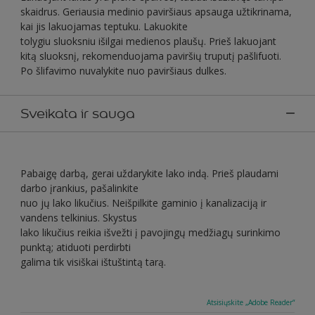
skaidrus. Geriausia medinio paviršiaus apsauga užtikrinama,
kai jis lakuojamas teptuku. Lakuokite
tolygiu sluoksniu išilgai medienos plaušų. Prieš lakuojant
kitą sluoksnį, rekomenduojama paviršių truputį pašlifuoti.
Po šlifavimo nuvalykite nuo paviršiaus dulkes.
Sveikata ir sauga
Pabaigę darbą, gerai uždarykite lako indą. Prieš plaudami
darbo įrankius, pašalinkite
nuo jų lako likučius. Neišpilkite gaminio į kanalizaciją ir
vandens telkinius. Skystus
lako likučius reikia išvežti į pavojingų medžiagų surinkimo
punktą; atiduoti perdirbti
galima tik visiškai ištuštintą tarą.
Atsisiųskite „Adobe Reader“