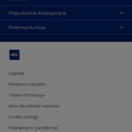
Apie mus
Populiarios kategorijos
Susisiekti su mumis
Spalvos
Prieinamumas
Rasti parduotuvę
Produktai
Svetainės struktūra
Prieinamumas
Įkvėpimas
Spalvų tikslumas
Dekoravimo patarimai
Sadolin Metų spalva
Slapukai
Privatumo taisyklės
Teisinė informacija
Kitos AkzoNobel svetainės
Cookie settings
Prieinamumo pareiškimas