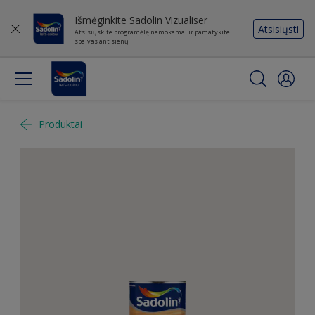
Išmėginkite Sadolin Vizualiser
Atsisiųsti
Atsisiųskite programėlę nemokamai ir pamatykite
spalvas ant sienų
Produktai