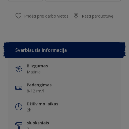
Pridėti prie darbo vietos
Rasti parduotuvę
Svarbiausia informacija
Blizgumas
Matiniai
Padengimas
8-12 m²/l
Džiūvimo laikas
2h
sluoksniais
2