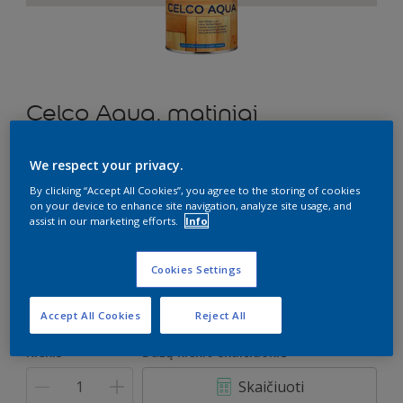
Celco Aqua, matiniai
Lakas vidaus darbams
We respect your privacy.
By clicking “Accept All Cookies”, you agree to the storing of cookies
ZN.00.87
on your device to enhance site navigation, analyze site usage, and
Pakeisti spalvą
assist in our marketing efforts.
Info
Dydis
Cookies Settings
1 l
2,5 l
Accept All Cookies
Reject All
Kiekis
Dažų kiekio skaičiuoklė
Skaičiuoti