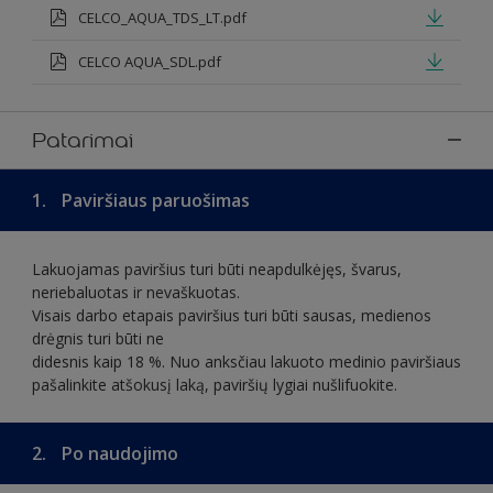
CELCO_AQUA_TDS_LT.pdf
CELCO AQUA_SDL.pdf
Patarimai
1.
Paviršiaus paruošimas
Lakuojamas paviršius turi būti neapdulkėjęs, švarus,
neriebaluotas ir nevaškuotas.
Visais darbo etapais paviršius turi būti sausas, medienos
drėgnis turi būti ne
didesnis kaip 18 %. Nuo anksčiau lakuoto medinio paviršiaus
pašalinkite atšokusį laką, paviršių lygiai nušlifuokite.
2.
Po naudojimo