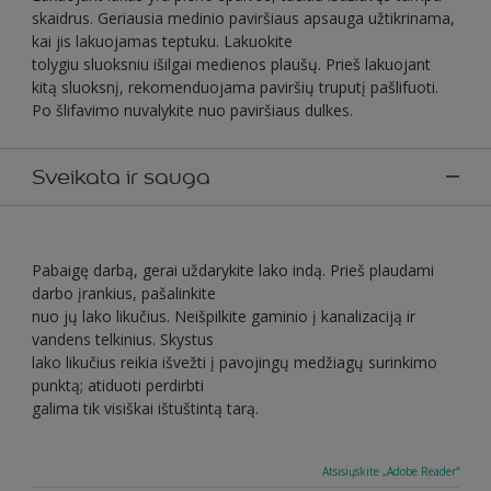
skaidrus. Geriausia medinio paviršiaus apsauga užtikrinama,
kai jis lakuojamas teptuku. Lakuokite
tolygiu sluoksniu išilgai medienos plaušų. Prieš lakuojant
kitą sluoksnį, rekomenduojama paviršių truputį pašlifuoti.
Po šlifavimo nuvalykite nuo paviršiaus dulkes.
Sveikata ir sauga
Pabaigę darbą, gerai uždarykite lako indą. Prieš plaudami
darbo įrankius, pašalinkite
nuo jų lako likučius. Neišpilkite gaminio į kanalizaciją ir
vandens telkinius. Skystus
lako likučius reikia išvežti į pavojingų medžiagų surinkimo
punktą; atiduoti perdirbti
galima tik visiškai ištuštintą tarą.
Atsisiųskite „Adobe Reader“