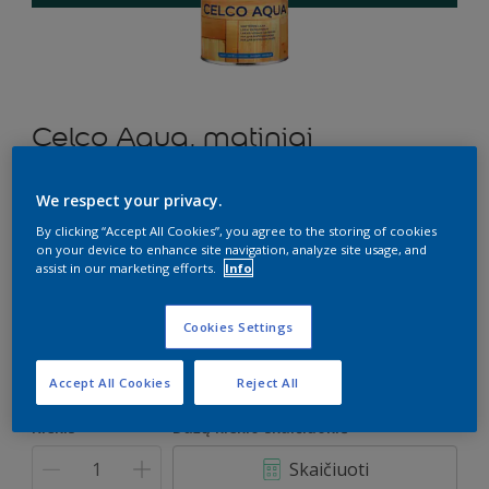
Celco Aqua, matiniai
Lakas vidaus darbams
We respect your privacy.
By clicking “Accept All Cookies”, you agree to the storing of cookies
N8.40.21
on your device to enhance site navigation, analyze site usage, and
Pakeisti spalvą
assist in our marketing efforts.
Info
Dydis
Cookies Settings
1 l
2,5 l
Accept All Cookies
Reject All
Kiekis
Dažų kiekio skaičiuoklė
Skaičiuoti