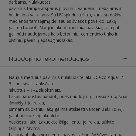
darbams. Nulakuotas
paviršius tampa atsparus plovimui, vandeniui, riebalams ir
buitiniams valikliams. Su UV spindulių filtru, kuris sumažina
medienos tamsėjimą dėl saulės šviesos poveikio. Laką
galima tonuoti. Nauji ir lakuoti mediniai paviršiai, taip pat
gali būti naudojamas kaip betoninių, cementinio tinko ir
plytinių paviršių apsauginis lakas.
Naudojimo rekomendacijos
Naujus medinius paviršius nulakuokite laku „Celco Aqua“ 2–
3 sluoksniais, anksčiau
lakuotus – 1–2 sluoksniais.
Lakas paruoštas naudoti; prieš naudojimą jį reikia kruopščiai
išmaišyti. Jei reikia,
pirmam sluoksniui laką galima atskiesti vandeniu (iki 10 %),
galutinį sluoksnį lakuokite
neskiestu laku. Lakuokite išilgai lentų; jei reikia, atlikite
tarpinį šlifavimą.
Lakuojant lakas yra pieno spalvos, tačiau išdžiūvęs tampa