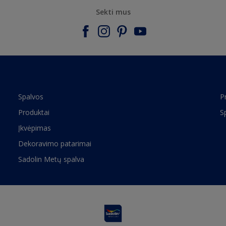
Sekti mus
Spalvos
P
Produktai
S
Įkvėpimas
Dekoravimo patarimai
Sadolin Metų spalva