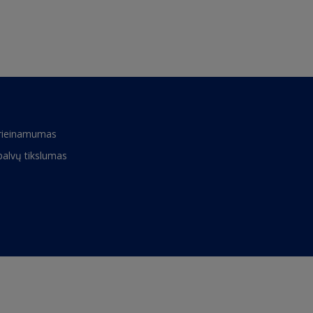
rieinamumas
palvų tikslumas