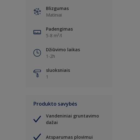
Blizgumas
Matiniai
Padengimas
5-8 m²/l
Džiūvimo laikas
1-2h
sluoksniais
1
Produkto savybės
Vandeniniai gruntavimo
dažai
Atsparumas plovimui