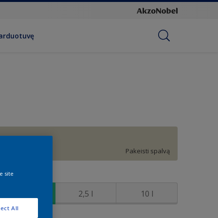
parduotuvę
G5.07.77
Pakeisti spalvą
e site
ydis
1 l
2,5 l
10 l
ect All