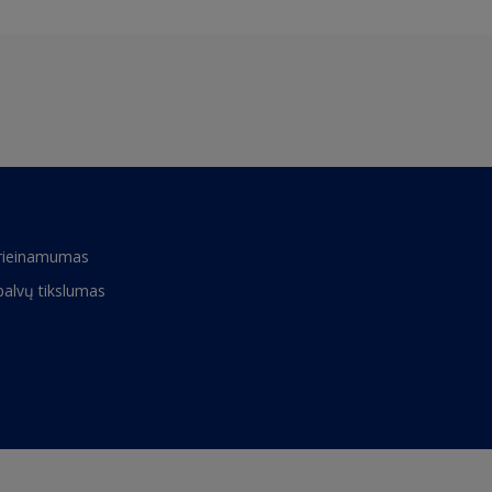
rieinamumas
palvų tikslumas