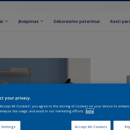
ai
Įkvėpimas
Dekoravimo patarimai
Rasti pa
ct your privacy.
 “Accept All Cookies”, you agree to the storing of cookies on your device to enhanc
analyze site usage, and assist in our marketing efforts.
Info
K
 Settings
Accept All Cookies
Rej