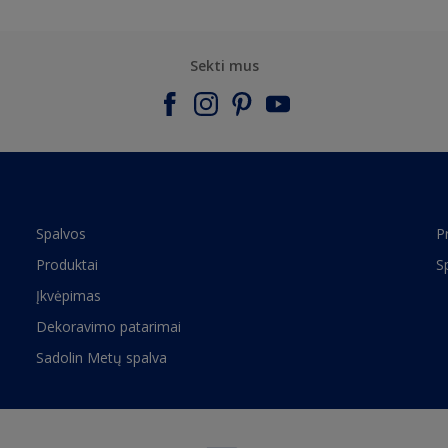
Sekti mus
Spalvos
P
Produktai
S
Įkvėpimas
Dekoravimo patarimai
Sadolin Metų spalva