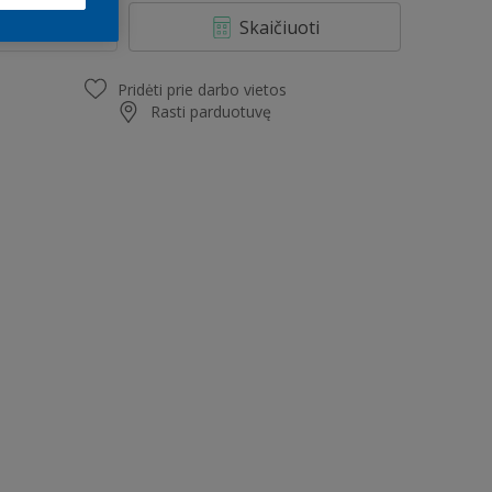
2,5 l
Skaičiuoti
4,5 l
7,5 l
Pridėti prie darbo vietos
Rasti parduotuvę
9 l
15 l