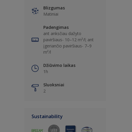
Blizgumas
Matiniai
Padengimas
ant anksčiau dažyto
paviršiaus- 10–12 m²/l; ant
įgeriančio paviršiaus- 7–9
m²/l
Džiūvimo laikas
1h
Sluoksniai
2
Sustainability