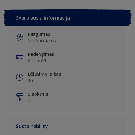
Svarbiausia informacija
Blizgumas
Visiškai matiniai
Padengimas
8-10 m²/l
Džiūvimo laikas
1h
Sluoksniai
2
Sustainability