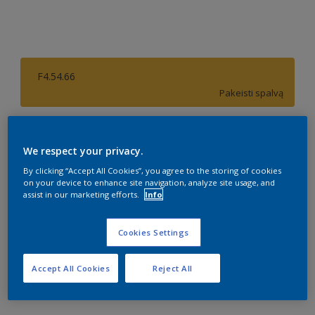
F4.54.66
Pakeisti spalvą
Dydis
We respect your privacy.
9 l
By clicking “Accept All Cookies”, you agree to the storing of cookies
on your device to enhance site navigation, analyze site usage, and
Kiekis
Dažų kiekio skaičiuoklė
assist in our marketing efforts.
Info
Skaičiuoti
Cookies Settings
Accept All Cookies
Reject All
Pridėti prie darbo vietos
Rasti parduotuvę