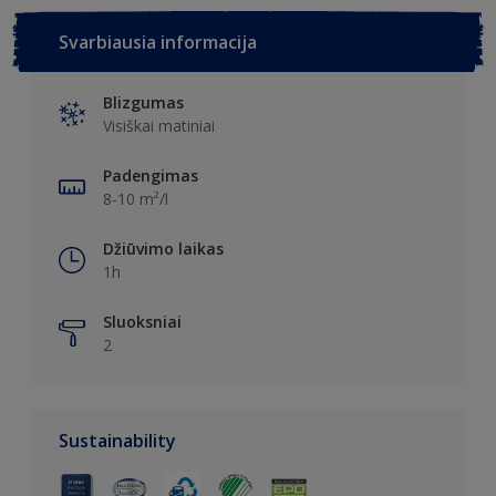
Svarbiausia informacija
Blizgumas
Visiškai matiniai
Padengimas
8-10 m²/l
Džiūvimo laikas
1h
Sluoksniai
2
Sustainability