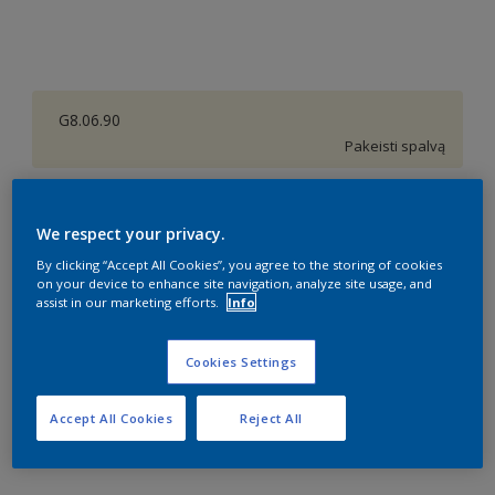
G8.06.90
Pakeisti spalvą
0,9 l
We respect your privacy.
0,9 l
By clicking “Accept All Cookies”, you agree to the storing of cookies
Kiekis
Dažų kiekio skaičiuoklė
on your device to enhance site navigation, analyze site usage, and
2,5 l
assist in our marketing efforts.
Info
Skaičiuoti
4,5 l
Cookies Settings
9 l
Pridėti prie darbo vietos
Rasti parduotuvę
Accept All Cookies
Reject All
15 l