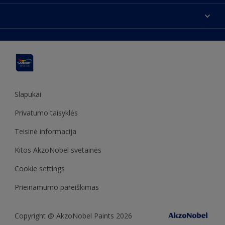
Susisiekti su mumis
Spalvos
Rasti parduotuvę
Produktai
Svetainės struktūra
Prieinamumas
Įkvėpimas
Spalvų tikslumas
Dekoravimo patarimai
Sadolin Metų spalva
Slapukai
Privatumo taisyklės
Teisinė informacija
Kitos AkzoNobel svetainės
Cookie settings
Prieinamumo pareiškimas
Copyright @ AkzoNobel Paints 2026