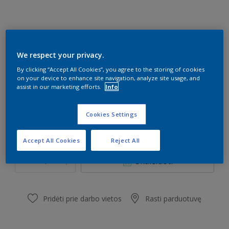
We respect your privacy.
DN.02.77
Pakeisti spalvą
By clicking “Accept All Cookies”, you agree to the storing of cookies
on your device to enhance site navigation, analyze site usage, and
assist in our marketing efforts.
Info
Dydis
2,5 l
4,5 l
9 l
Cookies Settings
Kiekis
Dažų kiekio skaičiuoklė
Accept All Cookies
Reject All
Skaičiuoti
Pridėti prie darbo vietos
Rasti parduotuvę