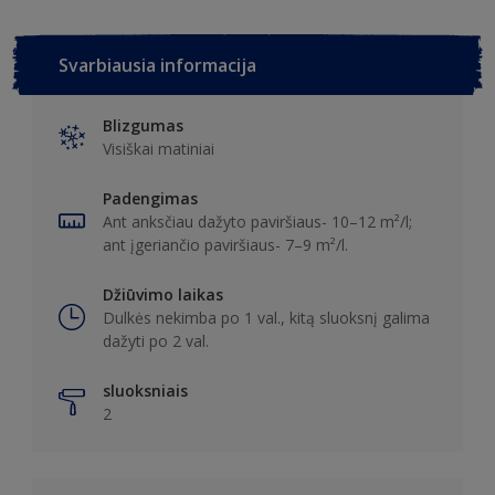
Svarbiausia informacija
Blizgumas
Visiškai matiniai
Padengimas
Ant anksčiau dažyto paviršiaus- 10–12 m²/l;
ant įgeriančio paviršiaus- 7–9 m²/l.
Džiūvimo laikas
Dulkės nekimba po 1 val., kitą sluoksnį galima
dažyti po 2 val.
sluoksniais
2