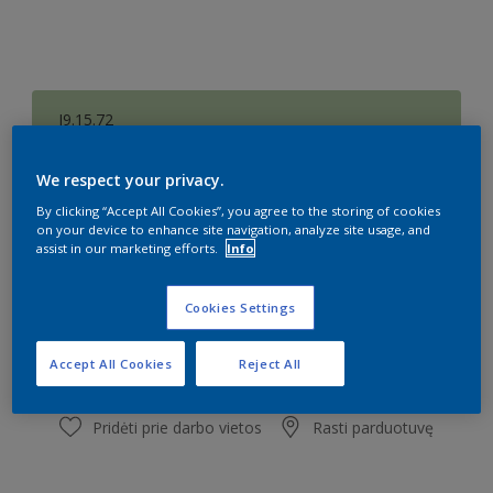
J9.15.72
Pakeisti spalvą
We respect your privacy.
Dydis
By clicking “Accept All Cookies”, you agree to the storing of cookies
on your device to enhance site navigation, analyze site usage, and
0,9 l
4,2 l
assist in our marketing efforts.
Info
Kiekis
Dažų kiekio skaičiuoklė
Cookies Settings
Skaičiuoti
Accept All Cookies
Reject All
Pridėti prie darbo vietos
Rasti parduotuvę