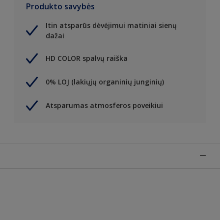
Produkto savybės
Itin atsparūs dėvėjimui matiniai sienų
dažai
HD COLOR spalvų raiška
0% LOJ (lakiųjų organinių junginių)
Atsparumas atmosferos poveikiui