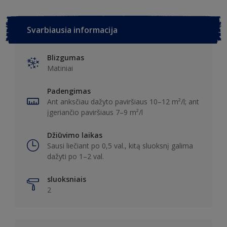
Svarbiausia informacija
Blizgumas
Matiniai
Padengimas
Ant anksčiau dažyto paviršiaus 10–12 m²/l; ant
įgeriančio paviršiaus 7–9 m²/l
Džiūvimo laikas
Sausi liečiant po 0,5 val., kitą sluoksnį galima
dažyti po 1–2 val.
sluoksniais
2