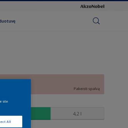
rduotuvę
B7.06.79
Pakeisti spalvą
e site
ydis
0,9 l
4,2 l
ect All