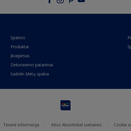
Spalvos
P
Produktai
S
Įkvėpimas
Dekoravimo patarimai
Sadolin Metų spalva
Teisinė informacija
Kitos AkzoNobel svetainės
Cookie s