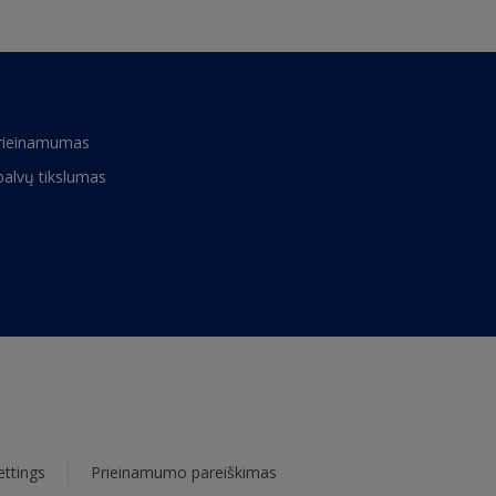
rieinamumas
palvų tikslumas
ettings
Prieinamumo pareiškimas