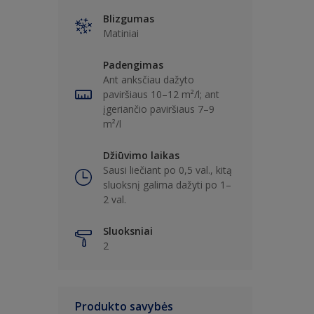
Blizgumas
Matiniai
Padengimas
Ant anksčiau dažyto
paviršiaus 10–12 m²/l; ant
įgeriančio paviršiaus 7–9
m²/l
Džiūvimo laikas
Sausi liečiant po 0,5 val., kitą
sluoksnį galima dažyti po 1–
2 val.
Sluoksniai
2
Produkto savybės