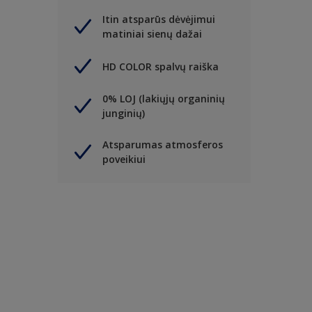
Itin atsparūs dėvėjimui
matiniai sienų dažai
HD COLOR spalvų raiška
0% LOJ (lakiųjų organinių
junginių)
Atsparumas atmosferos
poveikiui