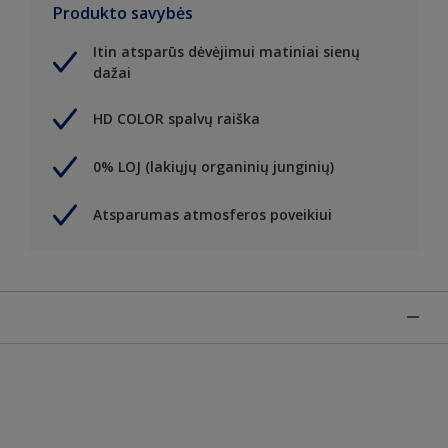
Produkto savybės
Itin atsparūs dėvėjimui matiniai sienų
dažai
HD COLOR spalvų raiška
0% LOJ (lakiųjų organinių junginių)
Atsparumas atmosferos poveikiui