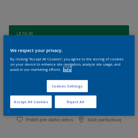
L8.50.40
Pakeisti spalvą
We respect your privacy.
Dydis
By clicking “Accept All Cookies”, you agree to the storing of cookies
on your device to enhance site navigation, analyze site usage, and
0,84 l
3,9 l
assist in our marketing efforts.
Info
Kiekis
Dažų kiekio skaičiuoklė
Cookies Settings
Skaičiuoti
Accept All Cookies
Reject All
Pridėti prie darbo vietos
Rasti parduotuvę