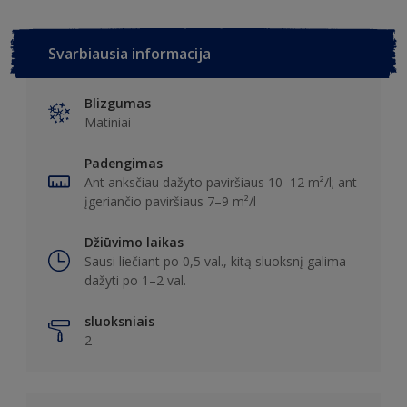
Svarbiausia informacija
Blizgumas
Matiniai
Padengimas
Ant anksčiau dažyto paviršiaus 10–12 m²/l; ant
įgeriančio paviršiaus 7–9 m²/l
Džiūvimo laikas
Sausi liečiant po 0,5 val., kitą sluoksnį galima
dažyti po 1–2 val.
sluoksniais
2