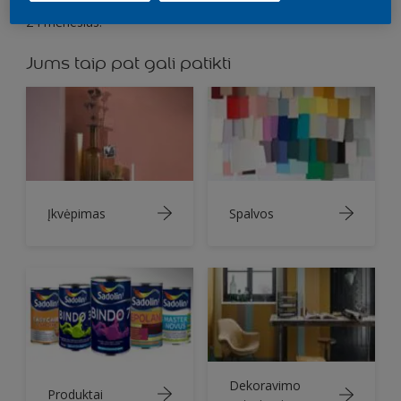
nesunaudota. Glaistą neatidarytose tūbelėse galima laikyti
24 mėnesius.
Jums taip pat gali patikti
Įkvėpimas
Spalvos
Dekoravimo
Produktai